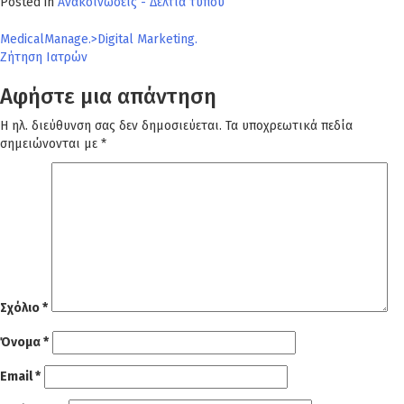
Posted in
Ανακοινώσεις - Δελτία τύπου
Πλοήγηση
MedicalManage.>Digital Marketing.
Ζήτηση Ιατρών
άρθρων
Αφήστε μια απάντηση
Η ηλ. διεύθυνση σας δεν δημοσιεύεται.
Τα υποχρεωτικά πεδία
σημειώνονται με
*
Σχόλιο
*
Όνομα
*
Email
*