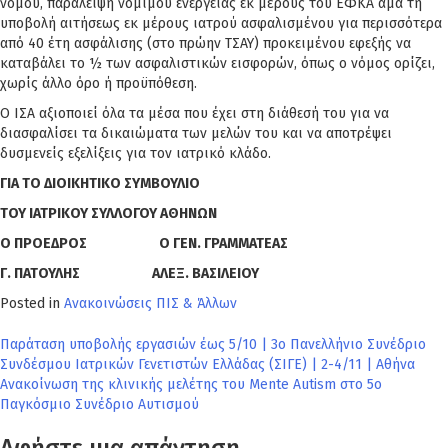
νόμου, παράλειψη νομίμου ενεργείας εκ μέρους του ΕΦΚΑ άμα τη
υποβολή αιτήσεως εκ μέρους ιατρού ασφαλισμένου για περισσότερα
από 40 έτη ασφάλισης (στο πρώην ΤΣΑΥ) προκειμένου εφεξής να
καταβάλει το ½ των ασφαλιστικών εισφορών, όπως ο νόμος ορίζει,
χωρίς άλλο όρο ή προϋπόθεση.
Ο ΙΣΑ αξιοποιεί όλα τα μέσα που έχει στη διάθεσή του για να
διασφαλίσει τα δικαιώματα των μελών του και να αποτρέψει
δυσμενείς εξελίξεις για τον ιατρικό κλάδο.
ΓΙΑ ΤΟ ΔΙΟΙΚΗΤΙΚΟ ΣΥΜΒΟΥΛΙΟ
ΤΟΥ ΙΑΤΡΙΚΟΥ ΣΥΛΛΟΓΟΥ ΑΘΗΝΩΝ
Ο ΠΡΟΕΔΡΟΣ Ο ΓΕΝ. ΓΡΑΜΜΑΤΕΑΣ
Γ. ΠΑΤΟΥΛΗΣ
ΑΛΕΞ. ΒΑΣΙΛΕΙΟΥ
Posted in
Ανακοινώσεις ΠΙΣ & Άλλων
Πλοήγηση
Παράταση υποβολής εργασιών έως 5/10 | 3ο Πανελλήνιο Συνέδριο
Συνδέσμου Ιατρικών Γενετιστών Ελλάδας (ΣΙΓΕ) | 2-4/11 | Αθήνα
άρθρων
Ανακοίνωση της κλινικής μελέτης του Mente Autism στο 5ο
Παγκόσμιο Συνέδριο Αυτισμού