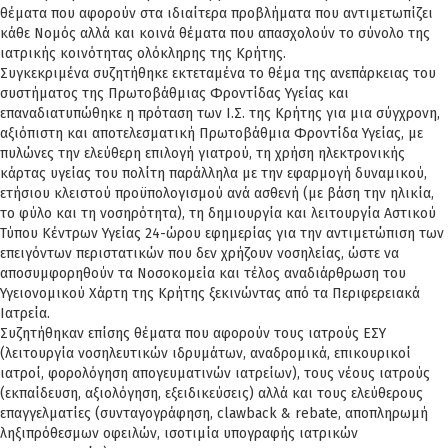
θέματα που αφορούν στα ιδιαίτερα προβλήματα που αντιμετωπίζει
κάθε Νομός αλλά και κοινά θέματα που απασχολούν το σύνολο της
ιατρικής κοινότητας ολόκληρης της Κρήτης.
Συγκεκριμένα συζητήθηκε εκτεταμένα το θέμα της ανεπάρκειας του
συστήματος της Πρωτοβάθμιας Φροντίδας Υγείας και
επαναδιατυπώθηκε η πρόταση των Ι.Σ. της Κρήτης για μια σύγχρονη,
αξιόπιστη και αποτελεσματική Πρωτοβάθμια Φροντίδα Υγείας, με
πυλώνες την ελεύθερη επιλογή γιατρού, τη χρήση ηλεκτρονικής
κάρτας υγείας του πολίτη παράλληλα με την εφαρμογή δυναμικού,
ετήσιου κλειστού προϋπολογισμού ανά ασθενή (με βάση την ηλικία,
το φύλο και τη νοσηρότητα), τη δημιουργία και λειτουργία Αστικού
Τύπου Κέντρων Υγείας 24-ώρου εφημερίας για την αντιμετώπιση των
επειγόντων περιστατικών που δεν χρήζουν νοσηλείας, ώστε να
αποσυμφορηθούν τα Νοσοκομεία και τέλος αναδιάρθρωση του
Υγειονομικού Χάρτη της Κρήτης ξεκινώντας από τα Περιφερειακά
Ιατρεία.
Συζητήθηκαν επίσης θέματα που αφορούν τους ιατρούς ΕΣΥ
(λειτουργία νοσηλευτικών ιδρυμάτων, αναδρομικά, επικουρικοί
ιατροί, φορολόγηση απογευματινών ιατρείων), τους νέους ιατρούς
(εκπαίδευση, αξιολόγηση, εξειδικεύσεις) αλλά και τους ελεύθερους
επαγγελματίες (συνταγογράφηση, clawback & rebate, αποπληρωμή
ληξιπρόθεσμων οφειλών, ισοτιμία υπογραφής ιατρικών