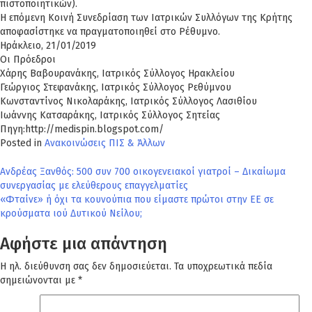
πιστοποιητικών).
Η επόμενη Κοινή Συνεδρίαση των Ιατρικών Συλλόγων της Κρήτης
αποφασίστηκε να πραγματοποιηθεί στο Ρέθυμνο.
Ηράκλειο, 21/01/2019
Οι Πρόεδροι
Χάρης Βαβουρανάκης, Ιατρικός Σύλλογος Ηρακλείου
Γεώργιος Στεφανάκης, Ιατρικός Σύλλογος Ρεθύμνου
Κωνσταντίνος Νικολαράκης, Ιατρικός Σύλλογος Λασιθίου
Ιωάννης Κατσαράκης, Ιατρικός Σύλλογος Σητείας
Πηγη:http://medispin.blogspot.com/
Posted in
Ανακοινώσεις ΠΙΣ & Άλλων
Πλοήγηση
Ανδρέας Ξανθός: 500 συν 700 οικογενειακοί γιατροί – Δικαίωμα
συνεργασίας με ελεύθερους επαγγελματίες
άρθρων
«Φταίνε» ή όχι τα κουνούπια που είμαστε πρώτοι στην ΕΕ σε
κρούσματα ιού Δυτικού Νείλου;
Αφήστε μια απάντηση
Η ηλ. διεύθυνση σας δεν δημοσιεύεται.
Τα υποχρεωτικά πεδία
σημειώνονται με
*