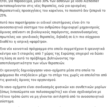
Έτσι, για παράδειγμα, μόνο 30% των ασθενών με νόσο Alzheimer
ανταποκρίνονται στις νέες θεραπείες, ενώ για ορισμένες
θεραπευτικές προσεγγίσεις του καρκίνου, το ποσοστό δεν ξεπερνά το
25%.
Αυτό που παρατήρησαν οι ειδικοί επιστήμονες είναι ότι το
ανοσοποιητικό σύστημα του ανθρώπου δημιουργεί μηχανισμούς
άμυνας απέναντι σε βιολογικούς παράγοντες, ανασυνδυασμένες
πρωτεΐνες και γονιδιακές θεραπείες, δηλαδή σε ό,τι πιο σύγχρονο
διαθέτει η ιατρική «φαρέτρα».
Ένα νέο κοινοτικό πρόγραμμα στο οποίο συμμετέχουν 6 ερευνητικά
κέντρα και 5 εταιρείες από 7 χώρες της Ευρώπης επιχειρεί να δώσει
τη λύση σε αυτό το πρόβλημα, βελτιώνοντας την
αποτελεσματικότητα των νέων θεραπειών.
Οι ερευνητές δημιούργησαν νανο-οχήματα μέσα στα οποία το
φάρμακο θα «ταξιδεύει» μέχρι το στόχο του, χωρίς να απειλείται από
τις φυσικές άμυνες του οργανισμού.
Τα νανο-οχήματα είναι συνδυασμός φυσικών και συνθετικών μορίων
(όπως λιποσώματα και πολυσακχαρίτες) και είναι σχεδιασμένα με
τέτοιο τρόπο ώστε να μη γίνονται αντιληπτά από το ανοσοποιητικό
σύστημα.