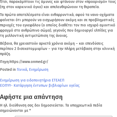
Έτσι, παρακάμπτουν τις άμυνες και φτάνουν στον «προορισμό» τους
(πχ στον καρκινικό όγκο) και απελευθερώνουν τη θεραπεία.
Τα πρώτα αποτελέσματα είναι ενθαρρυντικά, αφού τα νανο-οχήματα
φαίνεται ότι μπορούν να εισχωρήσουν ακόμη και σε προβληματικές
περιοχές του εγκεφάλου (ο οποίος διαθέτει τον πιο ισχυρό αμυντικό
φραγμό στο ανθρώπινο σώμα), γεγονός που δημιουργεί ελπίδες για
τη μελλοντική αντιμετώπιση της άνοιας.
Βέβαια, θα χρειαστούν αρκετά χρόνια ακόμη – και επενδύσεις
περίπου 2 δισεκατομμυρίων – για την πλήρη μετάβαση στην κλινική
πράξη.
Πηγη:https://www.onmed.gr/
Posted in
Γενικά
,
Ενημέρωση
Πλοήγηση
Ενημέρωση για ειδοποιητήρια ΕΤΕΑΕΠ
ΕΟΠΥΥ- Κατάργηση έντυπων βιβλιαρίων υγείας
άρθρων
Αφήστε μια απάντηση
Η ηλ. διεύθυνση σας δεν δημοσιεύεται.
Τα υποχρεωτικά πεδία
σημειώνονται με
*