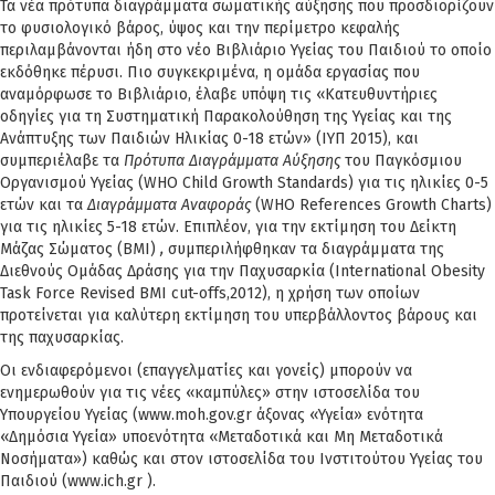
Τα νέα πρότυπα διαγράμματα σωματικής αύξησης που προσδιορίζουν
το φυσιολογικό βάρος, ύψος και την περίμετρο κεφαλής
περιλαμβάνονται ήδη στο νέο Βιβλιάριο Υγείας του Παιδιού το οποίο
εκδόθηκε πέρυσι. Πιο συγκεκριμένα, η ομάδα εργασίας που
αναμόρφωσε το Βιβλιάριο, έλαβε υπόψη τις «Κατευθυντήριες
οδηγίες για τη Συστηματική Παρακολούθηση της Υγείας και της
Ανάπτυξης των Παιδιών Ηλικίας 0-18 ετών» (ΙΥΠ 2015), και
συμπεριέλαβε τα
Πρότυπα Διαγράμματα Αύξησης
του Παγκόσμιου
Οργανισμού Υγείας (WHO Child Growth Standards) για τις ηλικίες 0-5
ετών και τα
Διαγράμματα Αναφοράς
(WHO References Growth Charts)
για τις ηλικίες 5-18 ετών. Επιπλέον, για την εκτίμηση του Δείκτη
Μάζας Σώματος (ΒΜΙ)
,
συμπεριλήφθηκαν τα διαγράμματα της
Διεθνούς Ομάδας Δράσης για την Παχυσαρκία (Ιnternational Obesity
Task Force Revised BMI cut-offs,2012), η χρήση των οποίων
προτείνεται για καλύτερη εκτίμηση του υπερβάλλοντος βάρους και
της παχυσαρκίας.
Οι ενδιαφερόμενοι (επαγγελματίες και γονείς) μπορούν να
ενημερωθούν για τις νέες «καμπύλες» στην ιστοσελίδα του
Υπουργείου Υγείας (www.moh.gov.gr άξονας «Υγεία» ενότητα
«Δημόσια Υγεία» υποενότητα «Μεταδοτικά και Μη Μεταδοτικά
Νοσήματα») καθώς και στον ιστοσελίδα του Ινστιτούτου Υγείας του
Παιδιού (www.ich.gr ).