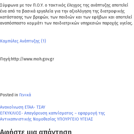
Σύμφωνα με τον Π.Ο.Υ. ο τακτικός έλεγχος της ανάπτυξης αποτελεί
ένα από τα βασικά εργαλεία για την αξιολόγηση της διατροφικής
κατάστασης των βρεφών, των παιδιών και των εφήβων και αποτελεί
αναπόσπαστο κομμάτι των παιδιατρικών υπηρεσιών παροχής υγείας.
Καμπύλες Ανάπτυξης (1)
Πηγή:http://www.moh.gov.gr
Posted in
Γενικά
Πλοήγηση
Ανακοίνωση ΕΤΑΑ- ΤΣΑΥ
ΕΓΚΥΚΛΙΟΣ- Απαγόρευση καπνίσματος – εφαρμογή της
άρθρων
Αντικαπνιστικής Νομοθεσίας ΥΠΟΥΡΓΕΙΟ ΥΓΕΙΑΣ
Αφήστε μια απάντηση