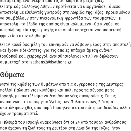
καταμετρημένοι νεκροί από τις 30 Μαρτίου μέχρι χθες.
Ο Ιατρικός Σύλλογος Αθηνών προτίθεται να διοργανώσει άμεσα
αποστολή με εθελοντές γιατρούς στη Λωρίδα της Γάζας προκειμένου
να συμβάλλουν στην υγειονομική φροντίδα των τραυματιών. Η
αποστολή -τα έξοδα της οποίας είναι καλυμμένα- θα κινηθεί σε
ασφαλή σημεία της περιοχής στα οποία παρέχεται νοσοκομειακή
φροντίδα στον πληθυσμό.
Ο ΙΣΑ καλεί όσα μέλη του επιθυμούν να λάβουν μέρος στην αποστολή
και έχουν ειδικότητες για τις οποίες υπάρχει άμεση ανάγκη
(ορθοπεδικοί, χειρουργοί, αναισθησιολόγοι κ.τ.λ.) να δηλώσουν
συμμετοχή στο
isathens2@isathens.gr
.
Θύματα
Μετά τις κηδείες των θυμάτων από τις συγκρούσεις της Δευτέρας,
πολλοί Παλαιστίνιοι κινήθηκε και πάλι προς τα σύνορα με το
Ισραήλ, με αποτέλεσμα να ξεσπάσουν νέες συγκρούσεις. Όπως
ανακοίνωσε το υπουργείο Υγείας των Παλαιστινίων, 2 άτομα
σκοτώθηκαν χθες από πυρά Ισραηλινού στρατιώτη και δεκάδες άλλοι
έχουν τραυματιστεί.
Η πλευρά του Ισραήλ ανακοίνωσε ότι οι 24 από τους 59 ανθρώπους
που έχασαν τη ζωή τους τη Δευτέρα στη Λωρίδα της Γάζας, ήταν