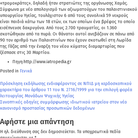
«τρομοκράτες», δηλαδή ήταν στρατιώτες της οργάνωσης Χαμάς.
Σύμφωνα με νέο απολογισμό των αξιωματούχων του παλαιστινιακού
υπουργείου Υγείας, τουλάχιστον 6 από τους συνολικά 59 νεκρούς
είναι παιδιά κάτω των 18 ετών, εκ των οποίων ένα βρέφος το οποίο
εισέπνευσε δακρυγόνα. Από τους 2.700 τραυματίες, οι 1.360
σκοτώθηκαν από τα πυρά. Οι θάνατοι αυτοί ανεβάζουν σε πάνω από
90 τον αριθμό των Παλαιστινίων που έχουν σκοτωθεί στη Λωρίδα
της Γάζας από την έναρξη του νέου κύματος διαμαρτυρίας που
ξέσπασε στις 30 Μαρτίου.
Πηγη:http://www.iatropedia.gr
Posted in
Γενικά
Πλοήγηση
Πρόσκληση εκδήλωσης ενδιαφέροντος σε ΝΠΙΔ μη κερδοσκοπικού
χαρακτήρα του άρθρου 11 του Ν. 2716/1999 για την επιλογή φορέα
άρθρων
λειτουργίας Μονάδων Ψυχικής Υγείας
Συνοπτικές οδηγίες συμμόρφωσης ιδιωτικού ιατρείου στον νέο
κανονισμό προστασίας προσωπικών δεδομένων
Αφήστε μια απάντηση
Η ηλ. διεύθυνση σας δεν δημοσιεύεται.
Τα υποχρεωτικά πεδία
σημειώνονται με
*