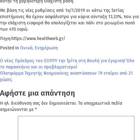
αυτήν τη χαμηλότερη ελάχιστη βάση.
Με βάση τις νέες ρυθμίσεις από 1η/1/2019 οι κάτω της 5ετίας
επιστήμονες θα έχουν ασφάλιστρο για κύρια σύνταξη 13,33%, που για
την ελάχιστη εισφορά θα υπολογίζεται και πάλι στο μειωμένο ποσό
των 410 ευρώ.
Πηγη:https://www.healthweb.gr/
Posted in
Γενικά
,
Ενημέρωση
Πλοήγηση
Ο νέος Πρόεδρος του ΕΟΠΥΥ την Τρίτη στη Βουλή για έγκριση! Όλο
το παρασκήνιο και οι προβληματισμοί
άρθρων
Πλατφόρμα Τεχνητής Νοημοσύνης αναπτύσσουν 79 εταίροι από 21
χώρες
Αφήστε μια απάντηση
Η ηλ. διεύθυνση σας δεν δημοσιεύεται.
Τα υποχρεωτικά πεδία
σημειώνονται με
*