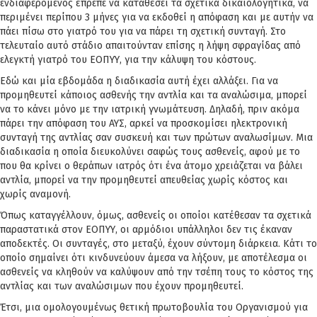
ενδιαφερόμενος έπρεπε να καταθέσει τα σχετικά δικαιολογητικά, να
περιμένει περίπου 3 μήνες για να εκδοθεί η απόφαση και με αυτήν να
πάει πίσω στο γιατρό του για να πάρει τη σχετική συνταγή. Στο
τελευταίο αυτό στάδιο απαιτούνταν επίσης η λήψη σφραγίδας από
ελεγκτή γιατρό του ΕΟΠΥΥ, για την κάλυψη του κόστους.
Εδώ και μία εβδομάδα η διαδικασία αυτή έχει αλλάξει. Για να
προμηθευτεί κάποιος ασθενής την αντλία και τα αναλώσιμα, μπορεί
να το κάνει μόνο με την ιατρική γνωμάτευση. Δηλαδή, πριν ακόμα
πάρει την απόφαση του ΑΥΣ, αρκεί να προσκομίσει ηλεκτρονική
συνταγή της αντλίας σαν συσκευή και των πρώτων αναλωσίμων. Μια
διαδικασία η οποία διευκολύνει σαφώς τους ασθενείς, αφού με το
που θα κρίνει ο θεράπων ιατρός ότι ένα άτομο χρειάζεται να βάλει
αντλία, μπορεί να την προμηθευτεί απευθείας χωρίς κόστος και
χωρίς αναμονή.
Όπως καταγγέλλουν, όμως, ασθενείς οι οποίοι κατέθεσαν τα σχετικά
παραστατικά στον ΕΟΠΥΥ, οι αρμόδιοι υπάλληλοι δεν τις έκαναν
αποδεκτές. Οι συνταγές, στο μεταξύ, έχουν σύντομη διάρκεια. Κάτι το
οποίο σημαίνει ότι κινδυνεύουν άμεσα να λήξουν, με αποτέλεσμα οι
ασθενείς να κληθούν να καλύψουν από την τσέπη τους το κόστος της
αντλίας και των αναλώσιμων που έχουν προμηθευτεί.
Έτσι, μια ομολογουμένως θετική πρωτοβουλία του Οργανισμού για