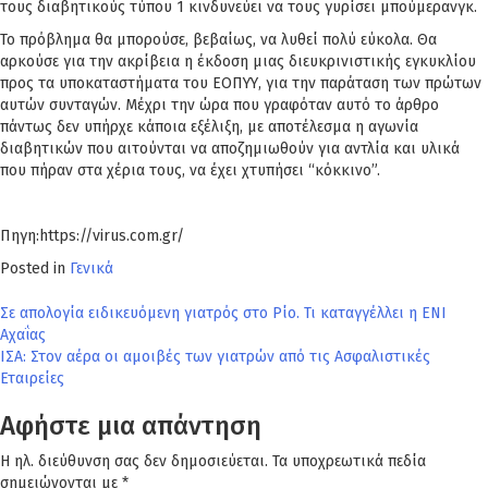
τους διαβητικούς τύπου 1 κινδυνεύει να τους γυρίσει μπούμερανγκ.
Το πρόβλημα θα μπορούσε, βεβαίως, να λυθεί πολύ εύκολα. Θα
αρκούσε για την ακρίβεια η έκδοση μιας διευκρινιστικής εγκυκλίου
προς τα υποκαταστήματα του ΕΟΠΥΥ, για την παράταση των πρώτων
αυτών συνταγών. Μέχρι την ώρα που γραφόταν αυτό το άρθρο
πάντως δεν υπήρχε κάποια εξέλιξη, με αποτέλεσμα η αγωνία
διαβητικών που αιτούνται να αποζημιωθούν για αντλία και υλικά
που πήραν στα χέρια τους, να έχει χτυπήσει “κόκκινο”.
Πηγη:https://virus.com.gr/
Posted in
Γενικά
Πλοήγηση
Σε απολογία ειδικευόμενη γιατρός στο Ρίο. Τι καταγγέλλει η ΕΝΙ
Αχαΐας
άρθρων
ΙΣΑ: Στον αέρα οι αμοιβές των γιατρών από τις Ασφαλιστικές
Εταιρείες
Αφήστε μια απάντηση
Η ηλ. διεύθυνση σας δεν δημοσιεύεται.
Τα υποχρεωτικά πεδία
σημειώνονται με
*