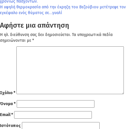
χρονίως πασχόντων.
άρθρων
Η υψηλή θερμοκρασία από την έκρηξη του Βεζούβιου μετέτρεψε τον
εγκέφαλο ενός θύματος σε…γυαλί
Αφήστε μια απάντηση
Η ηλ. διεύθυνση σας δεν δημοσιεύεται.
Τα υποχρεωτικά πεδία
σημειώνονται με
*
Σχόλιο
*
Όνομα
*
Email
*
Ιστότοπος