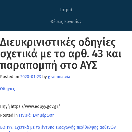
Ιατροί
Θέσεις Εργασίας
Διευκρινιστικές οδηγίες
σχετικά με το αρθ. 43 και
παραπομπή στο ΑΥΣ
Posted on
2020-01-23
by
grammateia
Οδηγιες
Πηγή:https://www.eopyy.gov.gr/
Posted in
Γενικά
,
Ενημέρωση
Πλοήγηση
ΕΟΠΥΥ: Σχετικά με το έντυπο εισαγωγής περίθαλψης ασθενών