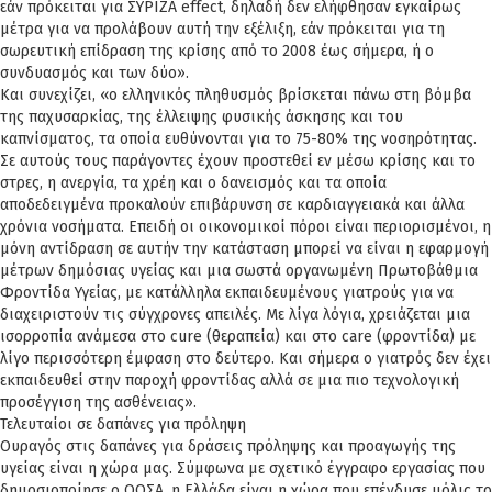
εάν πρόκειται για ΣΥΡΙΖΑ effect, δηλαδή δεν ελήφθησαν εγκαίρως
μέτρα για να προλάβουν αυτή την εξέλιξη, εάν πρόκειται για τη
σωρευτική επίδραση της κρίσης από το 2008 έως σήμερα, ή ο
συνδυασμός και των δύο».
Και συνεχίζει, «ο ελληνικός πληθυσμός βρίσκεται πάνω στη βόμβα
της παχυσαρκίας, της έλλειψης φυσικής άσκησης και του
καπνίσματος, τα οποία ευθύνονται για το 75-80% της νοσηρότητας.
Σε αυτούς τους παράγοντες έχουν προστεθεί εν μέσω κρίσης και το
στρες, η ανεργία, τα χρέη και ο δανεισμός και τα οποία
αποδεδειγμένα προκαλούν επιβάρυνση σε καρδιαγγειακά και άλλα
χρόνια νοσήματα. Επειδή οι οικονομικοί πόροι είναι περιορισμένοι, η
μόνη αντίδραση σε αυτήν την κατάσταση μπορεί να είναι η εφαρμογή
μέτρων δημόσιας υγείας και μια σωστά οργανωμένη Πρωτοβάθμια
Φροντίδα Υγείας, με κατάλληλα εκπαιδευμένους γιατρούς για να
διαχειριστούν τις σύγχρονες απειλές. Με λίγα λόγια, χρειάζεται μια
ισορροπία ανάμεσα στο cure (θεραπεία) και στο care (φροντίδα) με
λίγο περισσότερη έμφαση στο δεύτερο. Και σήμερα ο γιατρός δεν έχει
εκπαιδευθεί στην παροχή φροντίδας αλλά σε μια πιο τεχνολογική
προσέγγιση της ασθένειας».
Τελευταίοι σε δαπάνες για πρόληψη
Ουραγός στις δαπάνες για δράσεις πρόληψης και προαγωγής της
υγείας είναι η χώρα μας. Σύμφωνα με σχετικό έγγραφο εργασίας που
δημοσιοποίησε ο ΟΟΣΑ, η Ελλάδα είναι η χώρα που επένδυσε μόλις το