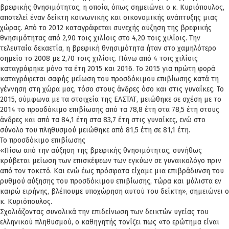
βρεφικής θνησιμότητας, η οποία, όπως σημειώνει ο κ. Κυριόπουλος,
αποτελεί έναν δείκτη κοινωνικής και οικονομικής ανάπτυξης μιας
χώρας. Από το 2012 καταγράφεται συνεχής αύξηση της βρεφικής
θνησιμότητας από 2,90 τοις χιλίοις στο 4,20 τοις χιλίοις. Την
τελευταία δεκαετία, η βρεφική θνησιμότητα ήταν στο χαμηλότερο
σημείο το 2008 με 2,70 τοις χιλίοις. Πάνω από 4 τοις χιλίοις
καταγράφηκε μόνο τα έτη 2015 και 2016. Το 2015 για πρώτη φορά
καταγράφεται σαφής μείωση του προσδόκιμου επιβίωσης κατά τη
γέννηση στη χώρα μας, τόσο στους άνδρες όσο και στις γυναίκες. Το
2015, σύμφωνα με τα στοιχεία της ΕΛΣΤΑΤ, μειώθηκε σε σχέση με το
2014 το προσδόκιμο επιβίωσης από τα 78,8 έτη στα 78,5 έτη στους
άνδρες και από τα 84,1 έτη στα 83,7 έτη στις γυναίκες, ενώ στο
σύνολο του πληθυσμού μειώθηκε από 81,5 έτη σε 81,1 έτη.
Το προσδόκιμο επιβίωσης
«Πίσω από την αύξηση της βρεφικής θνησιμότητας, συνήθως
κρύβεται μείωση των επισκέψεων των εγκύων σε γυναικολόγο πριν
από τον τοκετό. Και ενώ έως πρόσφατα είχαμε μια επιβράδυνση του
ρυθμού αύξησης του προσδόκιμου επιβίωσης, τώρα και μάλιστα εν
καιρώ ειρήνης, βλέπουμε υποχώρηση αυτού του δείκτη», σημειώνει ο
κ. Κυριόπουλος.
Σχολιάζοντας συνολικά την επιδείνωση των δεικτών υγείας του
ελληνικού πληθυσμού, ο καθηγητής τονίζει πως «το ερώτημα είναι