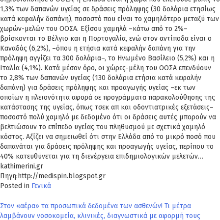
1,3% των δαπανών υγείας σε δράσεις πρόληψης (30 δολάρια ετησίως
κατά κεφαλήν δαπάνη), ποσοστό που είναι το χαμηλότερο μεταξύ των
χωρών-μελών του ΟΟΣΑ. Εξίσου χαμηλά –κάτω από το 2%–
βρίσκονται το Βέλγιο και η Πορτογαλία, ενώ στον αντίποδα είναι ο
Καναδάς (6,2%), –όπου η ετήσια κατά κεφαλήν δαπάνη για την
πρόληψη αγγίζει τα 300 δολάρια–, το Ηνωμένο Βασίλειο (5,2%) και η
Ιταλία (4,1%). Κατά μέσον όρο, οι χώρες-μέλη του ΟΟΣΑ επενδύουν
το 2,8% των δαπανών υγείας (130 δολάρια ετήσια κατά κεφαλήν
δαπάνη) για δράσεις πρόληψης και προαγωγής υγείας –εκ των
οποίων η πλειονότητα αφορά σε προγράμματα παρακολούθησης της
κατάστασης της υγείας, όπως τσεκ απ και οδοντιατρικές εξετάσεις–
ποσοστό πολύ χαμηλό με δεδομένο ότι οι δράσεις αυτές μπορούν να
βελτιώσουν το επίπεδο υγείας του πληθυσμού με σχετικά χαμηλό
κόστος. Αξίζει να σημειωθεί ότι στην Ελλάδα από το μικρό ποσό που
δαπανάται για δράσεις πρόληψης και προαγωγής υγείας, περίπου το
40% κατευθύνεται για τη διενέργεια επιδημιολογικών μελετών…
kathimerini.gr
Πηγη:http://medispin.blogspot.gr
Posted in
Γενικά
Πλοήγηση
Στον «αέρα» τα προσωπικά δεδομένα των ασθενών! Τι μέτρα
λαμβάνουν νοσοκομεία, κλινικές, διαγνωστικά με αφορμή τους