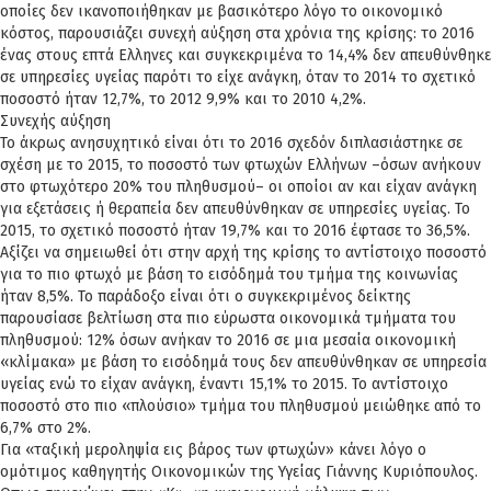
οποίες δεν ικανοποιήθηκαν με βασικότερο λόγο το οικονομικό
κόστος, παρουσιάζει συνεχή αύξηση στα χρόνια της κρίσης: το 2016
ένας στους επτά Ελληνες και συγκεκριμένα το 14,4% δεν απευθύνθηκε
σε υπηρεσίες υγείας παρότι το είχε ανάγκη, όταν το 2014 το σχετικό
ποσοστό ήταν 12,7%, το 2012 9,9% και το 2010 4,2%.
Συνεχής αύξηση
Το άκρως ανησυχητικό είναι ότι το 2016 σχεδόν διπλασιάστηκε σε
σχέση με το 2015, το ποσοστό των φτωχών Ελλήνων –όσων ανήκουν
στο φτωχότερο 20% του πληθυσμού– οι οποίοι αν και είχαν ανάγκη
για εξετάσεις ή θεραπεία δεν απευθύνθηκαν σε υπηρεσίες υγείας. Το
2015, το σχετικό ποσοστό ήταν 19,7% και το 2016 έφτασε το 36,5%.
Αξίζει να σημειωθεί ότι στην αρχή της κρίσης το αντίστοιχο ποσοστό
για το πιο φτωχό με βάση το εισόδημά του τμήμα της κοινωνίας
ήταν 8,5%. Το παράδοξο είναι ότι ο συγκεκριμένος δείκτης
παρουσίασε βελτίωση στα πιο εύρωστα οικονομικά τμήματα του
πληθυσμού: 12% όσων ανήκαν το 2016 σε μια μεσαία οικονομική
«κλίμακα» με βάση το εισόδημά τους δεν απευθύνθηκαν σε υπηρεσία
υγείας ενώ το είχαν ανάγκη, έναντι 15,1% το 2015. Το αντίστοιχο
ποσοστό στο πιο «πλούσιο» τμήμα του πληθυσμού μειώθηκε από το
6,7% στο 2%.
Για «ταξική μεροληψία εις βάρος των φτωχών» κάνει λόγο ο
ομότιμος καθηγητής Οικονομικών της Υγείας Γιάννης Κυριόπουλος.