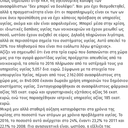
Οπως σημειώνει στην «Κ», «η υγειονομική κάλυψη των
ανασφάλιστων “δεν μπορεί να δουλέψει”. Ναι μεν έχει θεσμοθετηθεί,
αλλά η πραγματικότητα είναι ότι οι παραπληρωμές είναι εκ των ων
ουκ άνευ προϋπόθεση για να έχει κάποιος πρόσβαση σε υπηρεσίες
υγείας, ακόμα και εάν είναι ασφαλισμένος. Μπορεί μέσα στην κρίση,
οι ιδιωτικές δαπάνες υγείας των νοικοκυριών να έχουν μειωθεί ως
ποσό, ωστόσο έχουν αυξηθεί σε εύρος. Δηλαδή πληρώνουν λιγότερα,
αλλά σε περισσότερα σημεία του συστήματος υγείας. Αυτό απειλεί το
20% του πληθυσμού που είναι πιο ευάλωτο λόγω φτώχειας».
Αξίζει να σημειωθεί ότι ένα στα τρία ευρώ που δαπανώνται στη χώρα
μας για την αγορά φροντίδας υγείας προέρχεται απευθείας από τα
νοικοκυριά, τα οποία το 2016 πλήρωσαν από το υστέρημά τους για
υπηρεσίες υγείας 5,057 δισ. ευρώ. Σύμφωνα με τα στοιχεία του
υπουργείου Υγείας, πέρυσι από τους 2.162.000 ανασφάλιστους στη
χώρα μας, οι 840.000 έκαναν δωρεάν χρήση υπηρεσιών του δημόσιου
συστήματος υγείας. Συνταγογραφήθηκαν σε ανασφάλιστους φάρμακα
αξίας 165 εκατ. ευρώ και εργαστηριακές εξετάσεις αξίας 56 εκατ.
ευρώ, ενώ τους παρασχέθηκαν ιατρικές υπηρεσίες αξίας 185 εκατ.
ευρώ.
Μικρή μεν αλλά σταθερή αύξηση καταγράφεται στα χρόνια της
κρίσης στο ποσοστό των ατόμων με χρόνια προβλήματα υγείας. Το
2016, το ποσοστό αυτό ανέρχεται στο 24%, έναντι 23,2% το 2011 και
22,1% το 2008. Πιο ανησυχητική είναι, ωστόσο, η εξέλιξη της