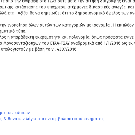
ε από την εγγραφή στο ΤΣΑΥ ούτε μετά την αίτηση διαγραφής είναι α
ομικής κατάστασης του υπόχρεου, ατέρμονες δικαστικές αγωγές, και
λά έτη . Αξίζει δε να σημειωθεί ότι το δημοσιονομικό όφελος των 
 την ενοποίηση όλων αυτών των κατηγοριών με ισονομία . Η επιπλέον
ηματικό τύπο.
έλος η απαράδεκτη εκκρεμότητα και πολυνομία, όπως πρόσφατα έγινε 
μείο Μονοσυνταξιούχων του ΕΤΑΑ-ΤΣΑΥ αναδρομικά από 1/1/2016 ως εκ
 υπολογιστούν με βάση το ν . 4387/2016
μα των ειδικών
ς & θανάτων λόγω του αντιεμβολιαστικού κινήματος