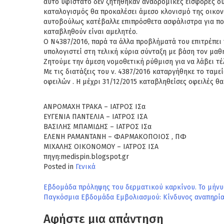
αυτό υφίστατο δεν ζητήθηκαν αναδρομικές εισφορές ούτ
καταλογισμός θα προκαλέσει άμεσο κλονισμό της οικον
αυτοβούλως κατέβαλλε επιπρόσθετα ασφάλιστρα για πολ
καταβληθούν είναι αμελητέο.
Ο Ν4387/2016, παρά τα άλλα προβλήματά του επιτρέπει
υπολογιστεί στη τελική κύρια σύνταξη με βάση τον μαθ
Ζητούμε την άμεση νομοθετική ρύθμιση για να λάβει τ
Με τις διατάξεις του ν. 4387/2016 καταργήθηκε το τα
οφειλών . Η μέχρι 31/12/2015 καταβληθείσες οφειλές θα
ΑΝΡΟΜΑΧΗ ΤΡΑΚΑ – ΙΑΤΡΟΣ ΙΣα
ΕΥΓΕΝΙΑ ΠΑΝΤΕΛΙΑ – ΙΑΤΡΟΣ ΙΣΑ
ΒΑΣΙΛΗΣ ΜΠΑΜΙΔΗΣ – ΙΑΤΡΟΣ ΙΣα
ΕΛΕΝΗ ΡΑΜΑΝΤΑΝΗ – ΦΑΡΜΑΚΟΠΟΙΟΣ , ΠΦ
ΜΙΧΑΛΗΣ ΟΙΚΟΝΟΜΟΥ – ΙΑΤΡΟΣ ΙΣΑ
πηγη:medispin.blogspot.gr
Posted in
Γενικά
Πλοήγηση
Εβδομάδα πρόληψης του δερματικού καρκίνου. Το μήνυ
Παγκόσμια Εβδομάδα Εμβολιασμού: Κίνδυνος αναπηρία
άρθρων
Αφήστε μια απάντηση