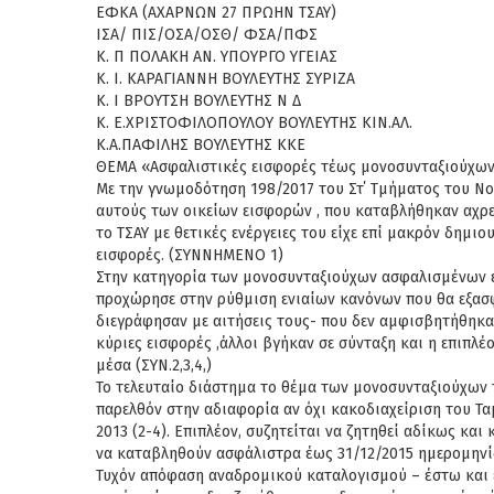
ΕΦΚΑ (ΑΧΑΡΝΩΝ 27 ΠΡΩΗΝ ΤΣΑΥ)
ΙΣΑ/ ΠΙΣ/ΟΣΑ/ΟΣΘ/ ΦΣΑ/ΠΦΣ
Κ. Π ΠΟΛΑΚΗ ΑΝ. ΥΠΟΥΡΓΟ ΥΓΕΙΑΣ
Κ. Ι. ΚΑΡΑΓΙΑΝΝΗ ΒΟΥΛΕΥΤΗΣ ΣΥΡΙΖΑ
Κ. Ι ΒΡΟΥΤΣΗ ΒΟΥΛΕΥΤΗΣ Ν Δ
Κ. Ε.ΧΡΙΣΤΟΦΙΛΟΠΟΥΛΟΥ ΒΟΥΛΕΥΤΗΣ ΚΙΝ.ΑΛ.
Κ.Α.ΠΑΦΙΛΗΣ ΒΟΥΛΕΥΤΗΣ ΚΚΕ
ΘΕΜΑ «Ασφαλιστικές εισφορές τέως μονοσυνταξιούχων
Με την γνωμοδότηση 198/2017 του Στ΄ Τμήματος του Ν
αυτούς των οικείων εισφορών , που καταβλήθηκαν αχρε
το ΤΣΑΥ με θετικές ενέργειες του είχε επί μακρόν δημ
εισφορές. (ΣΥΝΝΗΜΕΝΟ 1)
Στην κατηγορία των μονοσυνταξιούχων ασφαλισμένων έχ
προχώρησε στην ρύθμιση ενιαίων κανόνων που θα εξασφά
διεγράφησαν με αιτήσεις τους- που δεν αμφισβητήθηκ
κύριες εισφορές ,άλλοι βγήκαν σε σύνταξη και η επιπλ
μέσα (ΣΥΝ.2,3,4,)
Το τελευταίο διάστημα το θέμα των μονοσυνταξιούχων τ
παρελθόν στην αδιαφορία αν όχι κακοδιαχείριση του Τ
2013 (2-4). Επιπλέον, συζητείται να ζητηθεί αδίκως 
να καταβληθούν ασφάλιστρα έως 31/12/2015 ημερομηνί
Τυχόν απόφαση αναδρομικού καταλογισμού – έστω και έν