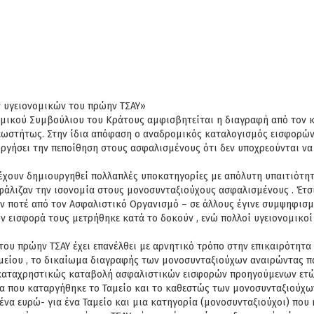
 υγειονομικών του πρώην ΤΣΑΥ»
ομικού Συμβούλιου του Κράτους αμφισβητείται η διαγραφή από τον 
ωστήτως. Στην ίδια απόφαση ο αναδρομικός καταλογισμός εισφορών ο
ιουργήσει την πεποίθηση στους ασφαλισμένους ότι δεν υποχρεούνται ν
ουν δημιουργηθεί πολλαπλές υποκατηγορίες με απόλυτη υπαιτιότητα
λιζαν την ισονομία στους μονοσυνταξιούχους ασφαλισμένους . Έτσι 
αν ποτέ από τον Ασφαλιστικό Οργανισμό – σε άλλους έγινε συμψηφισ
έον εισφορά τους μετρήθηκε κατά το δοκούν , ενώ πολλοί υγειονομικ
ου πρώην ΤΣΑΥ έχει επανέλθει με αρνητικό τρόπο στην επικαιρότητα 
αμείου , το δικαίωμα διαγραφής των μονοσυνταξιούχων αναιρώντας πα
και καταχρηστικώς καταβολή ασφαλιστικών εισφορών προηγούμενων ετώ
α που καταργήθηκε το Ταμείο και το καθεστώς των μονοσυνταξιούχω
α ευρώ- για ένα Ταμείο και μια κατηγορία (μονοσυνταξιούχοι) που 