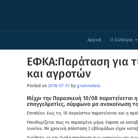
Αρχική
Ο Σύλλογος
ΕΦΚΑ:Παράταση για τ
και αγροτών
Posted on
2018-07-31
by
grammateia
Μέχρι την Παρασκευή 10/08 παρατείνεται η
επαγγελματίες, σύμφωνα μα ανακοίνωση τ
Επιπλέον, έως τις 10 Αυγούστου παρατείνεται και η π
Υπενθυμίζεται πως το περασμένο μήνα, έπρεπε να καταβ
Ιουνίου. Με χρονική απόσταση 2 εβδομάδων είχαν καταβ
Αντίθετα, με την διπλή παράταση των εισφορών και τω