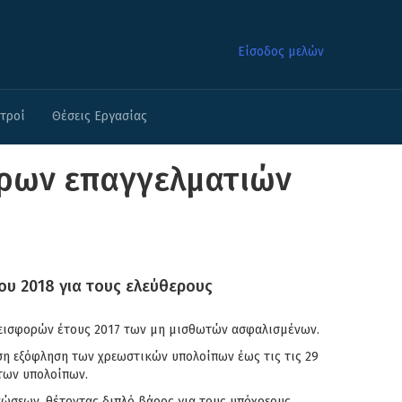
Είσοδος μελών
ατροί
Θέσεις Εργασίας
ερων επαγγελματιών
ου 2018 για τους ελεύθερους
ν εισφορών έτους 2017 των μη μισθωτών ασφαλισμένων.
όση εξόφληση των χρεωστικών υπολοίπων έως τις τις 29
 των υπολοίπων.
ώσεων, θέτοντας διπλό βάρος για τους υπόχρεους.