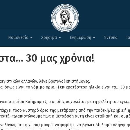
Νομοθεσία
Χρήσιμα
Ενημέρωση
Έντυπα
Ι
στα… 30 μας χρόνια!
αιγιστικών αλλαγών, λένε βρετανοί επιστήμονες.
, όπως είναι το νόμιμο όριο. Η επικρατέστερη ηλικία είναι τα… 30 
νεπιστημίου Καίημπριτζ, ο οποίος ασχολείται με τη μελέτη του εγκε
άρχει τόσο αυστηρό όριο της μετάβασης από την παιδική/εφηβική ηλ
ριτζ. «Διαπιστώνουμε πως η μετάβαση αυτή είναι σταδιακή και συμβ
αναλόγως με τη χώρα) μπορεί να ψηφίζει, να βγάλει δίπλωμα οδήγησης