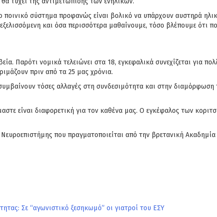
θα τύχει της αντιμετώπισης των ενηλίκων.
ο ποινικό σύστημα προφανώς είναι βολικό να υπάρχουν αυστηρά ηλικιακ
ι εξελισσόμενη και όσα περισσότερα μαθαίνουμε, τόσο βλέπουμε ότι πο
εία. Παρότι νομικά τελειώνει στα 18, εγκεφαλικά συνεχίζεται για πο
ριμάζουν πριν από τα 25 μας χρόνια.
 συμβαίνουν τόσες αλλαγές στη συνδεσιμότητα και στην διαμόρφωση το
νόμαστε είναι διαφορετική για τον καθένα μας. Ο εγκέφαλος των κορι
ο Νευροεπιστήμης που πραγματοποιείται από την βρετανική Ακαδημί
ητας: Σε “αγωνιστικό ξεσηκωμό” οι γιατροί του ΕΣΥ