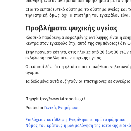
υποθήκη, ενώ αν αντιμετωπίσει προβλήματα με το νόμο 
«Για το εκπαιδευτικό σύστημα, το σύστημα υγείας και τ
την Ιατρική, όμως, όχι. Η επιστήμη του εγκεφάλου είνα
Προβλήματα ψυχικής υγείας
Κλασικό παράδειγμα εσφαλμένης αντίληψης είναι η εφηβ
κέντρα στον εγκέφαλο (π.χ. αυτό της συμπόνοιας) δεν ω
Στην πραγματικότητα, στις ηλικίες από 20 έως 30 ετών
εκδήλωση προβλημάτων ψυχικής υγείας.
Οι ειδικοί λένε ότι η ηλικία που στ’ αλήθεια ενηλικιω
αγόρια.
Τα δεδομένα αυτά συζητούν οι επιστήμονες σε συνέδρι
Πηγη:https://www.iatropedia.gr/
Posted in
Γενικά
,
Ενημέρωση
Πλοήγηση
Επιλόχειος κατάθλιψη: Εγκρίθηκε το πρώτο φάρμακο
Νόμος του κράτους η βαθμολόγηση της ιατρικής ειδικότ