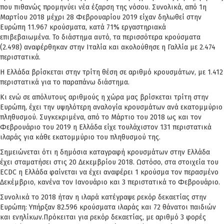
που πιθανώς προμηνύει νέα έξαρση της νόσου. Συνολικά, από 1η
Μαρτίου 2018 μέχρι 28 Φεβρουαρίου 2019 είχαν δηλωθεί στην
Ευρώπη 11.967 κρούσματα, κατά 71% εργαστηριακά
επιβεβαιωμένα. Το διάστημα αυτό, τα περισσότερα κρούσματα
(2.498) αναφέρθηκαν στην Ιταλία και ακολούθησε η Γαλλία με 2.474
περιστατικά.
Η Ελλάδα βρίσκεται στην τρίτη θέση σε αριθμό κρουσμάτων, με 1.412
περιστατικά για το παραπάνω διάστημα.
Κι ενώ σε απόλυτους αριθμούς η χώρα μας βρίσκεται τρίτη στην
Ευρώπη, έχει την υψηλότερη αναλογία κρουσμάτων ανά εκατομμύριο
πληθυσμού. Συγκεκριμένα, από το Μάρτιο του 2018 ως και τον
Φεβρουάριο του 2019 η Ελλάδα είχε τουλάχιστον 131 περιστατικά
ιλαράς για κάθε εκατομμύριο του πληθυσμού της.
Σημειώνεται ότι η δημόσια καταγραφή κρουσμάτων στην Ελλάδα
έχει σταματήσει στις 20 Δεκεμβρίου 2018. Ωστόσο, στα στοιχεία του
ECDC η Ελλάδα φαίνεται να έχει αναφέρει 1 κρούσμα τον περασμένο
Δεκέμβριο, κανένα τον Ιανουάριο και 3 περιστατικά το Φεβρουάριο.
Συνολικά το 2018 ήταν η ιλαρά κατέγραψε ρεκόρ δεκαετίας στην
Ευρώπη: Υπήρξαν 82.596 κρούσματα ιλαράς και 72 θάνατοι παιδιών
και ενηλίκων.Πρόκειται για ρεκόρ δεκαετίας, με αριθμό 3 φορές