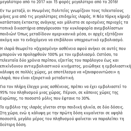
μεγαλύτερο από το 2017 και 15 φορές μεγαλύτερο από το 2016!
Εν τω μεταξύ, οι Ηνωμένες Πολιτείες γνωρίζουν τους τελευταίους
μήνες μια από τις μεγαλύτερες επιδημίες ιλαράς. Η Νέα Υόρκη κήρυξε
κατάσταση έκτακτης ανάγκης και μάλιστα σε ορισμένες περιοχές τα
τοπικά δικαστήρια απαγόρευσαν την κυκλοφορία ανεμβολίαστων
παιδιών! Όπως μεταδίδουν αμερικανικά μέσα, οι αρχές εξετάζουν
ακόμη και το ενδεχόμενο να επιβάλουν υποχρεωτικό εμβολιασμό.
Η ιλαρά θεωρείτο «ξεχασμένη» ασθένεια αφού ανήκει σε αυτές που
μπορούν να προληφθούν 100% με τον εμβολιασμό. Ωστόσο, τα
τελευταία δύο χρόνια περίπου, εξαιτίας του παράλογου έως και
επικίνδυνου αντιεμβολιαστικού κινήματος, μειώθηκε η εμβολιαστική
κάλυψη σε πολλές χώρες, με αποτέλεσμα να «ξαναφουντώσει» η
ιλαρά, που είναι εξαιρετικά μεταδοτική.
Για τον πλήρη έλεγχο μιας ασθένειας, πρέπει να έχει εμβολιαστεί το
95% του πληθυσμού μιας χώρας. Πέρυσι, σε κάποιες χώρες της
Ευρώπης, το ποσοστό μόλις που έφτανε το 30%.
Το εμβόλιο της ιλαράς γίνεται στην παιδική ηλικία, σε δύο δόσεις.
Στη χώρα, ενώ η κάλυψη με την πρώτη δόση κυμαίνεται σε υψηλά
ποσοστά, μεγάλο μέρος του πληθυσμού φαίνεται να παραλείπει τη
δεύτερη δόση.