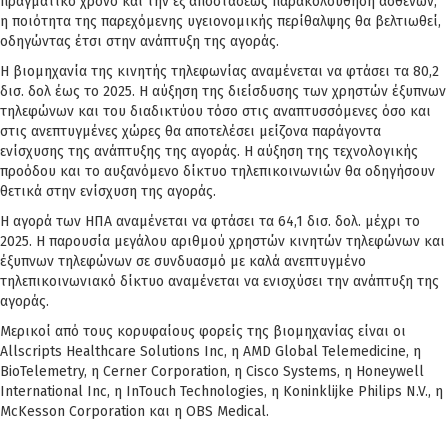
πραγματικό χρόνο και την εξ αποστάσεως παρακολούθηση ασθενών,
η ποιότητα της παρεχόμενης υγειονομικής περίθαλψης θα βελτιωθεί,
οδηγώντας έτσι στην ανάπτυξη της αγοράς.
Η βιομηχανία της κινητής τηλεφωνίας αναμένεται να φτάσει τα 80,2
δισ. δολ έως το 2025. Η αύξηση της διείσδυσης των χρηστών έξυπνων
τηλεφώνων και του διαδικτύου τόσο στις αναπτυσσόμενες όσο και
στις ανεπτυγμένες χώρες θα αποτελέσει μείζονα παράγοντα
ενίσχυσης της ανάπτυξης της αγοράς. Η αύξηση της τεχνολογικής
προόδου και το αυξανόμενο δίκτυο τηλεπικοινωνιών θα οδηγήσουν
θετικά στην ενίσχυση της αγοράς.
Η αγορά των ΗΠΑ αναμένεται να φτάσει τα 64,1 δισ. δολ. μέχρι το
2025. Η παρουσία μεγάλου αριθμού χρηστών κινητών τηλεφώνων και
έξυπνων τηλεφώνων σε συνδυασμό με καλά ανεπτυγμένο
τηλεπικοινωνιακό δίκτυο αναμένεται να ενισχύσει την ανάπτυξη της
αγοράς.
Μερικοί από τους κορυφαίους φορείς της βιομηχανίας είναι οι
Allscripts Healthcare Solutions Inc, η AMD Global Telemedicine, η
BioTelemetry, η Cerner Corporation, η Cisco Systems, η Honeywell
International Inc, η InTouch Technologies, η Koninklijke Philips N.V., η
McKesson Corporation και η OBS Medical.