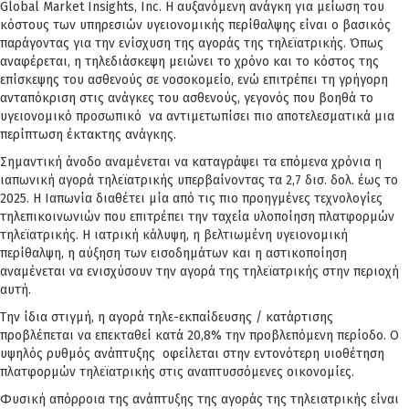
Global Market Insights, Inc. Η αυξανόμενη ανάγκη για μείωση του
κόστους των υπηρεσιών υγειονομικής περίθαλψης είναι ο βασικός
παράγοντας για την ενίσχυση της αγοράς της τηλεϊατρικής. Όπως
αναφέρεται, η τηλεδιάσκεψη μειώνει το χρόνο και το κόστος της
επίσκεψης του ασθενούς σε νοσοκομείο, ενώ επιτρέπει τη γρήγορη
ανταπόκριση στις ανάγκες του ασθενούς, γεγονός που βοηθά το
υγειονομικό προσωπικό να αντιμετωπίσει πιο αποτελεσματικά μια
περίπτωση έκτακτης ανάγκης.
Σημαντική άνοδο αναμένεται να καταγράψει τα επόμενα χρόνια η
ιαπωνική αγορά τηλεϊατρικής υπερβαίνοντας τα 2,7 δισ. δολ. έως το
2025. Η Ιαπωνία διαθέτει μία από τις πιο προηγμένες τεχνολογίες
τηλεπικοινωνιών που επιτρέπει την ταχεία υλοποίηση πλατφορμών
τηλεϊατρικής. Η ιατρική κάλυψη, η βελτιωμένη υγειονομική
περίθαλψη, η αύξηση των εισοδημάτων και η αστικοποίηση
αναμένεται να ενισχύσουν την αγορά της τηλεϊατρικής στην περιοχή
αυτή.
Την ίδια στιγμή, η αγορά τηλε-εκπαίδευσης / κατάρτισης
προβλέπεται να επεκταθεί κατά 20,8% την προβλεπόμενη περίοδο. Ο
υψηλός ρυθμός ανάπτυξης οφείλεται στην εντονότερη υιοθέτηση
πλατφορμών τηλεϊατρικής στις αναπτυσσόμενες οικονομίες.
Φυσική απόρροια της ανάπτυξης της αγοράς της τηλειατρικής είναι