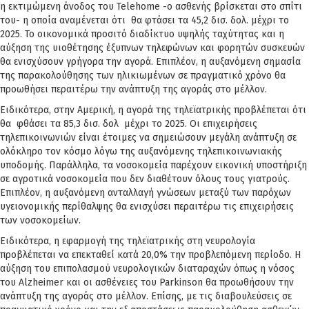
η εκτιμώμενη άνοδος του Telehome -ο ασθενής βρίσκεται στο σπίτι
του- η οποία αναμένεται ότι θα φτάσει τα 45,2 δισ. δολ. μέχρι το
2025. Το οικονομικά προσιτό διαδίκτυο υψηλής ταχύτητας και η
αύξηση της υιοθέτησης έξυπνων τηλεφώνων και φορητών συσκευών
θα ενισχύσουν γρήγορα την αγορά. Επιπλέον, η αυξανόμενη σημασία
της παρακολούθησης των ηλικιωμένων σε πραγματικό χρόνο θα
προωθήσει περαιτέρω την ανάπτυξη της αγοράς στο μέλλον.
Ειδικότερα, στην Αμερική, η αγορά της τηλεϊατρικής προβλέπεται ότι
θα φθάσει τα 85,3 δισ. δολ μέχρι το 2025. Οι επιχειρήσεις
τηλεπικοινωνιών είναι έτοιμες να σημειώσουν μεγάλη ανάπτυξη σε
ολόκληρο τον κόσμο λόγω της αυξανόμενης τηλεπικοινωνιακής
υποδομής. Παράλληλα, τα νοσοκομεία παρέχουν εικονική υποστήριξη
σε αγροτικά νοσοκομεία που δεν διαθέτουν όλους τους γιατρούς.
Επιπλέον, η αυξανόμενη ανταλλαγή γνώσεων μεταξύ των παρόχων
υγειονομικής περίθαλψης θα ενισχύσει περαιτέρω τις επιχειρήσεις
των νοσοκομείων.
Ειδικότερα, η εφαρμογή της τηλεϊατρικής στη νευρολογία
προβλέπεται να επεκταθεί κατά 20,0% την προβλεπόμενη περίοδο. Η
αύξηση του επιπολασμού νευρολογικών διαταραχών όπως η νόσος
του Alzheimer και οι ασθένειες του Parkinson θα προωθήσουν την
ανάπτυξη της αγοράς στο μέλλον. Επίσης, με τις διαβουλεύσεις σε