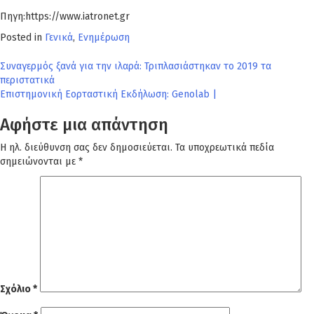
Πηγη:https://www.iatronet.gr
Posted in
Γενικά
,
Ενημέρωση
Πλοήγηση
Συναγερμός ξανά για την ιλαρά: Τριπλασιάστηκαν το 2019 τα
περιστατικά
άρθρων
Επιστημονική Εορταστική Εκδήλωση: Genolab |
Αφήστε μια απάντηση
Η ηλ. διεύθυνση σας δεν δημοσιεύεται.
Τα υποχρεωτικά πεδία
σημειώνονται με
*
Σχόλιο
*