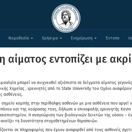
Νομοθεσία
Χρήσιμα
Ενημέρωση
Έντυπα
Ι
η αίματος εντοπίζει με ακρ
νομυαλγία μπορεί να ανιχνευθεί αξιόπιστα σε δείγματα αίματος γεγονός
κής Χημείας , ερευνητές από το State University του Οχάιο αναφέρο
ς ασθένειες.
 σημείο καμπής στην περίθαλψη ασθενών με μια ασθένεια που αργεί 
 πόνου και της κούρασης τους, δήλωσε ο επικεφαλής ερευνητής Kevin
 πανεπιστημίου. Η αναγνώριση των βιολογικών δεικτών της νόσου –
 ανοίξει τη δυνατότητα στοχοθετημένων θεραπειών.
σίζονται σε πληροφορίες που έχουν αναφερθεί από τους ασθενείς σχε