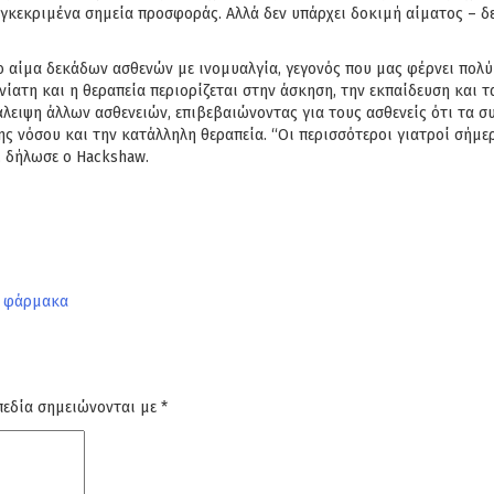
γκεκριμένα σημεία προσφοράς. Αλλά δεν υπάρχει δοκιμή αίματος – δεν
ίμα δεκάδων ασθενών με ινομυαλγία, γεγονός που μας φέρνει πολύ π
νίατη και η θεραπεία περιορίζεται στην άσκηση, την εκπαίδευση και 
λειψη άλλων ασθενειών, επιβεβαιώνοντας για τους ασθενείς ότι τα 
ς νόσου και την κατάλληλη θεραπεία. “Οι περισσότεροι γιατροί σήμε
, δήλωσε ο Hackshaw.
α φάρμακα
πεδία σημειώνονται με
*