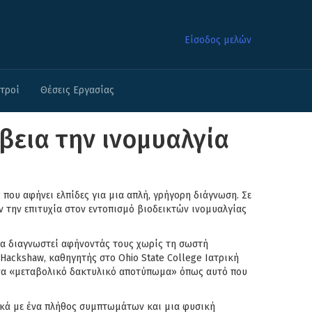
Είσοδος μελών
ατροί
Θέσεις Εργασίας
ίβεια την ινομυαλγία
 που αφήνει ελπίδες για μια απλή, γρήγορη διάγνωση. Σε
υν την επιτυχία στον εντοπισμό βιοδεικτών ινομυαλγίας
να διαγνωστεί αφήνοντάς τους χωρίς τη σωστή
 Hackshaw, καθηγητής στο Ohio State College Ιατρική
 ένα «μεταβολικό δακτυλικό αποτύπωμα» όπως αυτό που
τικά με ένα πλήθος συμπτωμάτων και μια φυσική