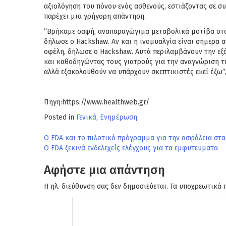
αξιολόγηση του πόνου ενός ασθενούς, εστιάζοντας σε συ
παρέχει μια γρήγορη απάντηση.
“Βρήκαμε σαφή, αναπαραγώγιμα μεταβολικά μοτίβα στο α
δήλωσε ο Hackshaw. Αν και η ινομυαλγία είναι σήμερα α
οφέλη, δήλωσε ο Hackshaw. Αυτά περιλαμβάνουν την εξά
και καθοδηγώντας τους γιατρούς για την αναγνώριση τη
αλλά εξακολουθούν να υπάρχουν σκεπτικιστές εκεί έξω”
Πηγη:https://www.healthweb.gr/
Posted in
Γενικά
,
Ενημέρωση
Πλοήγηση
Ο FDA και το πιλοτικό πρόγραμμα για την ασφάλεια στ
Ο FDA ξεκινά ενδελεχείς ελέγχους για τα εμφυτεύματα
άρθρων
Αφήστε μια απάντηση
Η ηλ. διεύθυνση σας δεν δημοσιεύεται.
Τα υποχρεωτικά 