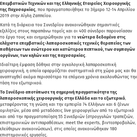
Επεμβατικών Τεχνικών και της Ελληνικής Εταιρείας Χειρουργικής
της Παχυσαρκίας
, που πραγματοποιήθηκε το 3ήμερο 12-14 Απριλίου
2019 στην Αίγλη Ζαππείου.
Κατά τη διάρκεια του Συνεδρίου ανακοινώθηκαν σημαντικές
εξελίξεις στους παραπάνω τομείς και οι 400 σύνεδροι παρουσίασαν
το έργο τους και ενημερώθηκαν για τα
νεώτερα δεδομένα στις
ελάχιστα επεμβατικές-λαπαροσκοπικές τεχνικές θεραπείας των
παθήσεων των ανώτερου και κατώτερου πεπτικού, των συμπαγών
οργάνων, των κηλών και της παχυσαρκίας
.
Ιδιαίτερη έμφαση δόθηκε στην ογκολογική λαπαροσκοπική
χειρουργική, η οποία εφαρμόζεται συστηματικά στη χώρα μας και θα
αναπτυχθεί ακόμα περισσότερο τα επόμενα χρόνια ακολουθώντας την
τάση του εξωτερικού.
Το Συνέδριο αποτύπωσε τη σημερινή πραγματικότητα της
λαπαροσκοπικής χειρουργικής στην Ελλάδα και το εξωτερικό
,
μεταφέροντας τη γνώση και την εμπειρία 74 Ελλήνων και 6 ξένων
ομιλητών, μέσα από μεταδόσεις live χειρουργείων από το εξωτερικό
και από την πραγματοποίηση 55 Συνεδριών (στρογγυλών τραπεζιών,
επιστημονικών αντιπαραθέσεων, meet the experts, βιντεοπροβολών,
ελεύθερων ανακοινώσεων), στις οποίες ανακοινώθηκαν 180
επιστημονικές εργασίες.