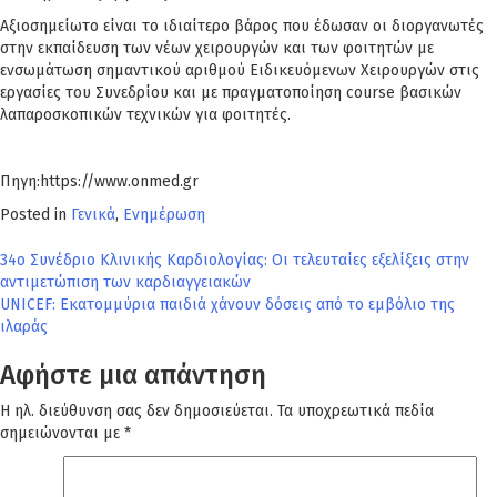
Αξιοσημείωτο είναι το ιδιαίτερο βάρος που έδωσαν οι διοργανωτές
στην εκπαίδευση των νέων χειρουργών και των φοιτητών με
ενσωμάτωση σημαντικού αριθμού Ειδικευόμενων Χειρουργών στις
εργασίες του Συνεδρίου και με πραγματοποίηση course βασικών
λαπαροσκοπικών τεχνικών για φοιτητές.
Πηγη:https://www.onmed.gr
Posted in
Γενικά
,
Ενημέρωση
Πλοήγηση
34ο Συνέδριο Κλινικής Καρδιολογίας: Οι τελευταίες εξελίξεις στην
αντιμετώπιση των καρδιαγγειακών
άρθρων
UNICEF: Εκατομμύρια παιδιά χάνουν δόσεις από το εμβόλιο της
ιλαράς
Αφήστε μια απάντηση
Η ηλ. διεύθυνση σας δεν δημοσιεύεται.
Τα υποχρεωτικά πεδία
σημειώνονται με
*