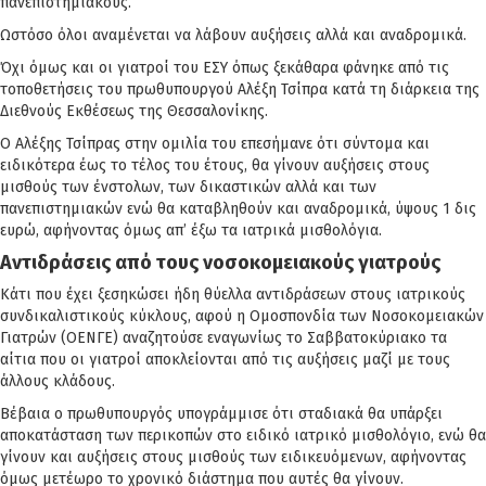
πανεπιστημιακούς.
Ωστόσο όλοι αναμένεται να λάβουν αυξήσεις αλλά και αναδρομικά.
Όχι όμως και οι γιατροί του ΕΣΥ όπως ξεκάθαρα φάνηκε από τις
τοποθετήσεις του πρωθυπουργού Αλέξη Τσίπρα κατά τη διάρκεια της
Διεθνούς Εκθέσεως της Θεσσαλονίκης.
Ο Αλέξης Τσίπρας στην ομιλία του επεσήμανε ότι σύντομα και
ειδικότερα έως το τέλος του έτους, θα γίνουν αυξήσεις στους
μισθούς των ένστολων, των δικαστικών αλλά και των
πανεπιστημιακών ενώ θα καταβληθούν και αναδρομικά, ύψους 1 δις
ευρώ, αφήνοντας όμως απ’ έξω τα ιατρικά μισθολόγια.
Αντιδράσεις από τους νοσοκομειακούς γιατρούς
Κάτι που έχει ξεσηκώσει ήδη θύελλα αντιδράσεων στους ιατρικούς
συνδικαλιστικούς κύκλους, αφού η Ομοσπονδία των Νοσοκομειακών
Γιατρών (ΟΕΝΓΕ) αναζητούσε εναγωνίως το Σαββατοκύριακο τα
αίτια που οι γιατροί αποκλείονται από τις αυξήσεις μαζί με τους
άλλους κλάδους.
Βέβαια ο πρωθυπουργός υπογράμμισε ότι σταδιακά θα υπάρξει
αποκατάσταση των περικοπών στο ειδικό ιατρικό μισθολόγιο, ενώ θα
γίνουν και αυξήσεις στους μισθούς των ειδικευόμενων, αφήνοντας
όμως μετέωρο το χρονικό διάστημα που αυτές θα γίνουν.