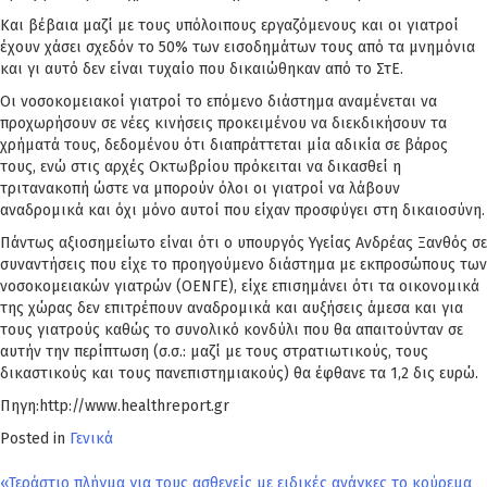
Και βέβαια μαζί με τους υπόλοιπους εργαζόμενους και οι γιατροί
έχουν χάσει σχεδόν το 50% των εισοδημάτων τους από τα μνημόνια
και γι αυτό δεν είναι τυχαίο που δικαιώθηκαν από το ΣτΕ.
Οι νοσοκομειακοί γιατροί το επόμενο διάστημα αναμένεται να
προχωρήσουν σε νέες κινήσεις προκειμένου να διεκδικήσουν τα
χρήματά τους, δεδομένου ότι διαπράττεται μία αδικία σε βάρος
τους, ενώ στις αρχές Οκτωβρίου πρόκειται να δικασθεί η
τριτανακοπή ώστε να μπορούν όλοι οι γιατροί να λάβουν
αναδρομικά και όχι μόνο αυτοί που είχαν προσφύγει στη δικαιοσύνη.
Πάντως αξιοσημείωτο είναι ότι ο υπουργός Υγείας Ανδρέας Ξανθός σε
συναντήσεις που είχε το προηγούμενο διάστημα με εκπροσώπους των
νοσοκομειακών γιατρών (ΟΕΝΓΕ), είχε επισημάνει ότι τα οικονομικά
της χώρας δεν επιτρέπουν αναδρομικά και αυξήσεις άμεσα και για
τους γιατρούς καθώς το συνολικό κονδύλι που θα απαιτούνταν σε
αυτήν την περίπτωση (σ.σ.: μαζί με τους στρατιωτικούς, τους
δικαστικούς και τους πανεπιστημιακούς) θα έφθανε τα 1,2 δις ευρώ.
Πηγη:http://www.healthreport.gr
Posted in
Γενικά
«Τεράστιο πλήγμα για τους ασθενείς με ειδικές ανάγκες το κούρεμα