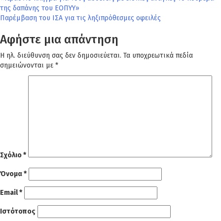
Πλοήγηση
της δαπάνης του ΕΟΠΥΥ»
άρθρων
Παρέμβαση του ΙΣΑ για τις ληξιπρόθεσμες οφειλές
Αφήστε μια απάντηση
Η ηλ. διεύθυνση σας δεν δημοσιεύεται.
Τα υποχρεωτικά πεδία
σημειώνονται με
*
Σχόλιο
*
Όνομα
*
Email
*
Ιστότοπος