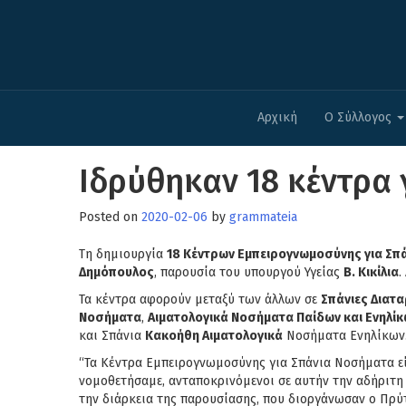
Αρχική
Ο Σύλλογος
Ιδρύθηκαν 18 κέντρα
Posted on
2020-02-06
by
grammateia
Τη δημιουργία
18 Κέντρων Εμπειρογνωμοσύνης για Σπ
Δημόπουλος
, παρουσία του υπουργού Υγείας
Β. Κικίλια
.
Τα κέντρα αφορούν μεταξύ των άλλων σε
Σπάνιες Διατ
Νοσήματα
,
Αιματολογικά Νοσήματα Παίδων και Ενηλί
και Σπάνια
Κακοήθη Αιματολογικά
Νοσήματα Ενηλίκων
“Τα Κέντρα Εμπειρογνωμοσύνης για Σπάνια Νοσήματα είν
νομοθετήσαμε, ανταποκρινόμενοι σε αυτήν την αδήριτη α
την διάρκεια της παρουσίασης, που διοργάνωσαν ο Πρ