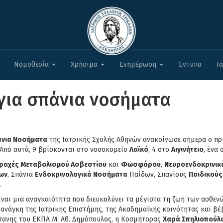
Νομοθεσία
Χρήσιμα
Ενημέρωση
Έντυπα
Ι
 για σπάνια νοσήματα
άνια Νοσήματα
της Ιατρικής Σχολής Αθηνών ανακοίνωσε σήμερα ο πρ
 Από αυτά, 9 βρίσκονται στο νοσοκομείο
Λαϊκό
, 4 στο
Αιγινήτειο
, ένα
αραχές Μεταβολισμού Ασβεστίου
και
Φωσφόρου
,
Νευροενδοκρινικ
κων
, Σπάνια
Ενδοκρινολογικά Νοσήματα
Παίδων, Σπανίους
Παιδικούς
.
αι μια αναγκαιότητα που διευκολύνει τα μέγιστα τη ζωή των ασθενώ
νάγκη της Ιατρικής Επιστήμης, της Ακαδημαϊκής κοινότητας και βέβαι
ύτανης του ΕΚΠΑ Μ. Αθ. Δημόπουλος, η Κοσμήτορας
Χαρά Σπηλιοπούλ