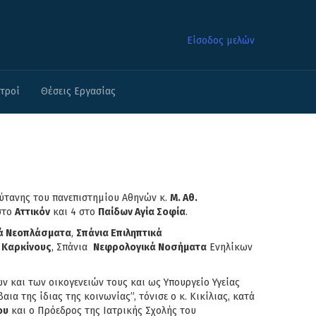
Είσοδος μελών
ατροί
Θέσεις Εργασίας
ύτανης του πανεπιστημίου Αθηνών κ.
Μ. Αθ.
 στο
Αττικόν
και 4 στο
Παίδων Αγία Σοφία
.
ά Νεοπλάσματα
,
Σπάνια Επιληπτικά
 Καρκίνους
, Σπάνια
Νεφρολογικά Νοσήματα
Ενηλίκων
ν και των οικογενειών τους και ως Υπουργείο Υγείας
α της ίδιας της κοινωνίας”, τόνισε ο κ. Κικίλιας, κατά
ου
και ο Πρόεδρος της Ιατρικής Σχολής του