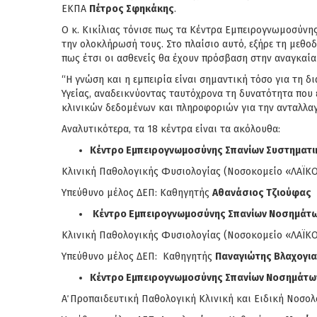
ΕΚΠΑ
Πέτρος Σφηκάκης
.
Ο κ. Κικίλιας τόνισε πως τα Κέντρα Εμπειρογνωμοσύνη
την ολοκλήρωσή τους. Στο πλαίσιο αυτό, εξήρε τη μεθο
πως έτσι οι ασθενείς θα έχουν πρόσβαση στην αναγκαία 
“Η γνώση και η εμπειρία είναι σημαντική τόσο για τη 
Υγείας, αναδεικνύοντας ταυτόχρονα τη δυνατότητα που
κλινικών δεδομένων και πληροφοριών για την ανταλλαγή
Αναλυτικότερα, τα 18 κέντρα είναι τα ακόλουθα:
Κέντρο Εμπειρογνωμοσύνης Σπανίων Συστηματ
Κλινική Παθολογικής Φυσιολογίας (Νοσοκομείο «ΛΑΪΚ
Υπεύθυνο μέλος ΔΕΠ: Καθηγητής
Αθανάσιος Τζιούφας
Κέντρο Εμπειρογνωμοσύνης Σπανίων Νοσημάτων
Κλινική Παθολογικής Φυσιολογίας (Νοσοκομείο «ΛΑΪΚ
Υπεύθυνο μέλος ΔΕΠ: Καθηγητής
Παναγιώτης Βλαχογι
Κέντρο Εμπειρογνωμοσύνης Σπανίων Νοσημάτων
Α΄ Προπαιδευτική Παθολογική Κλινική και Ειδική Νοσ