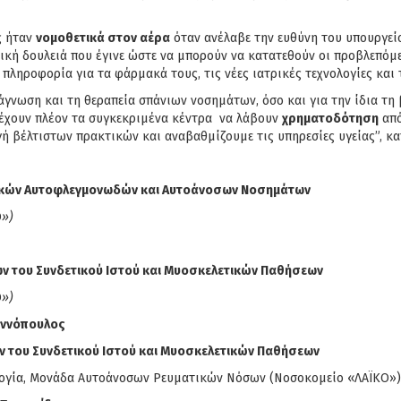
ς ήταν
νομοθετικά στον αέρα
όταν ανέλαβε την ευθύνη του υπουργείο
δική δουλειά που έγινε ώστε να μπορούν να κατατεθούν οι προβλεπό
πληροφορία για τα φάρμακά τους, τις νέες ιατρικές τεχνολογίες και
διάγνωση και τη θεραπεία σπάνιων νοσημάτων, όσο και για την ίδια τ
 έχουν πλέον τα συγκεκριμένα κέντρα να λάβουν
χρηματοδότηση
από
 βέλτιστων πρακτικών και αναβαθμίζουμε τις υπηρεσίες υγείας”, κατέ
ικών Αυτοφλεγμονωδών και Αυτοάνοσων Νοσημάτων
Ο
»)
 του Συνδετικού Ιστού και Μυοσκελετικών Παθήσεων
Ο
»)
αννόπουλος
 του Συνδετικού Ιστού και Μυοσκελετικών Παθήσεων
ολογία, Μονάδα Αυτοάνοσων Ρευματικών Νόσων (Νοσοκομείο «ΛΑΪΚΟ»)