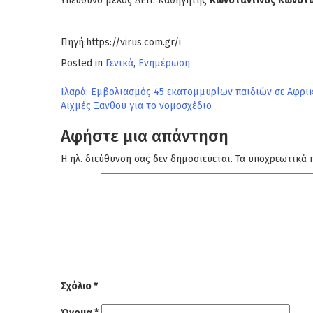
Υπεύθυνο μέλος ΔΕΠ: Καθηγητής
Κωνσταντίνος Κωνστ
Πηγή:https://virus.com.gr/i
Posted in
Γενικά
,
Ενημέρωση
Πλοήγηση
Ιλαρά: Εμβολιασμός 45 εκατομμυρίων παιδιών σε Αφρικ
Αιχμές Ξανθού για το νομοσχέδιο
άρθρων
Αφήστε μια απάντηση
Η ηλ. διεύθυνση σας δεν δημοσιεύεται.
Τα υποχρεωτικά 
Σχόλιο
*
Όνομα
*