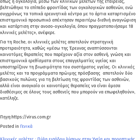
όπως η ογκολογία, μέσω των κλινικών μελετών της εταιρείας,
βελτιώθηκε το επίπεδο φροντίδας των ογκολογικών ασθενών, ενώ
συγχρόνως τα τοπικά ερευνητικά κέντρα με το άρτια καταρτισμένο
επιστημονικό προσωπικό απέκτησαν περαιτέρω διεθνή αναγνώριση
και κατάρτιση στην ανοσο-ογκολογία, όπου πραγματοποιήσαμε 18
κλινικές μελέτες», ανέφερε.
Για τη Roche, οι κλινικές μελέτες αποτελούν στρατηγική
προτεραιότητα, καθώς «μέσω της Έρευνας αναπτύσσονται
καινοτόμες θεραπείες που παρέχουν αξία στον ασθενή, γνώση και
επιστημονικά ερεθίσματα στους επαγγελματίες υγείας και
υποστηρίζουν τη βιωσιμότητα του συστήματος υγείας. Οι κλινικές
μελέτες και τα προγράμματα πρώιμης πρόσβασης αποτελούν δύο
βασικούς πυλώνες για τη βελτίωση της φροντίδας των ασθενών,
αλλά είναι αναγκαίο οι καινοτόμες θεραπείες να είναι άμεσα
διαθέσιμες σε όλους τους ασθενείς που μπορούν να επωφεληθούν»,
κατέληξε.
Πηγη:https://virus.com.gr
Posted in
Γενικά
Κλινικές μελέτες : Πύλη εισόδου λύσεων στην Υγεία και προοπτικής