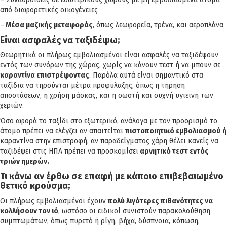
από διαφορετικές οικογένειες
–
Μέσα μαζικής μεταφοράς
, όπως λεωφορεία, τρένα, και αεροπλάνα
Είναι ασφαλές να ταξιδέψω;
Θεωρητικά οι πλήρως εμβολιασμένοι είναι ασφαλές να ταξιδέψουν
εντός των συνόρων της χώρας, χωρίς να κάνουν τεστ ή να μπουν σε
καραντίνα επιστρέφοντας
. Παρόλα αυτά είναι σημαντικό στα
ταξίδια να τηρούνται μέτρα προφύλαξης, όπως η τήρηση
αποστάσεων, η χρήση μάσκας, και η σωστή και συχνή υγιεινή των
χεριών.
Όσο αφορά το ταξίδι στο εξωτερικό, ανάλογα με τον προορισμό το
άτομο πρέπει να ελέγξει αν απαιτείται
πιστοποιητικό εμβολιασμού
ή
καραντίνα στην επιστροφή, αν παραδείγματος χάρη θέλει κανείς να
ταξιδέψει στις ΗΠΑ πρέπει να προσκομίσει
αρνητικό τεστ εντός
τριών ημερών.
Τι κάνω αν έρθω σε επαφή με κάποιο επιβεβαιωμένο
θετικό κρούσμα;
Οι πλήρως εμβολιασμένοι έχουν
πολύ λιγότερες πιθανότητες να
κολλήσουν τον ιό
, ωστόσο οι ειδικοί συνιστούν παρακολούθηση
συμπτωμάτων, όπως πυρετό ή ρίγη, βήχα, δύσπνοια, κόπωση,