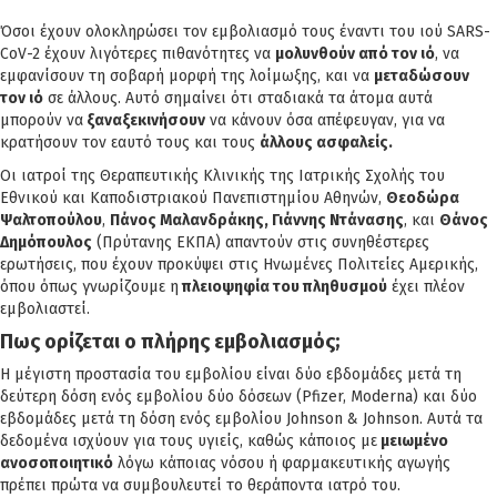
Όσοι έχουν ολοκληρώσει τον εμβολιασμό τους έναντι του ιού SARS-
CoV-2 έχουν λιγότερες πιθανότητες να
μολυνθούν από τον ιό
, να
εμφανίσουν τη σοβαρή μορφή της λοίμωξης, και να
μεταδώσουν
τον ιό
σε άλλους. Αυτό σημαίνει ότι σταδιακά τα άτομα αυτά
μπορούν να
ξαναξεκινήσουν
να κάνουν όσα απέφευγαν, για να
κρατήσουν τον εαυτό τους και τους
άλλους ασφαλείς.
Οι ιατροί της Θεραπευτικής Κλινικής της Ιατρικής Σχολής του
Εθνικού και Καποδιστριακού Πανεπιστημίου Αθηνών,
Θεοδώρα
Ψαλτοπούλου
,
Πάνος Μαλανδράκης, Γιάννης Ντάνασης
, και
Θάνος
Δημόπουλος
(Πρύτανης ΕΚΠΑ) απαντούν στις συνηθέστερες
ερωτήσεις, που έχουν προκύψει στις Ηνωμένες Πολιτείες Αμερικής,
όπου όπως γνωρίζουμε η
πλειοψηφία του πληθυσμού
έχει πλέον
εμβολιαστεί.
Πως ορίζεται ο πλήρης εμβολιασμός;
Η μέγιστη προστασία του εμβολίου είναι δύο εβδομάδες μετά τη
δεύτερη δόση ενός εμβολίου δύο δόσεων (Pfizer, Moderna) και δύο
εβδομάδες μετά τη δόση ενός εμβολίου Johnson & Johnson. Αυτά τα
δεδομένα ισχύουν για τους υγιείς, καθώς κάποιος με
μειωμένο
ανοσοποιητικό
λόγω κάποιας νόσου ή φαρμακευτικής αγωγής
πρέπει πρώτα να συμβουλευτεί το θεράποντα ιατρό του.