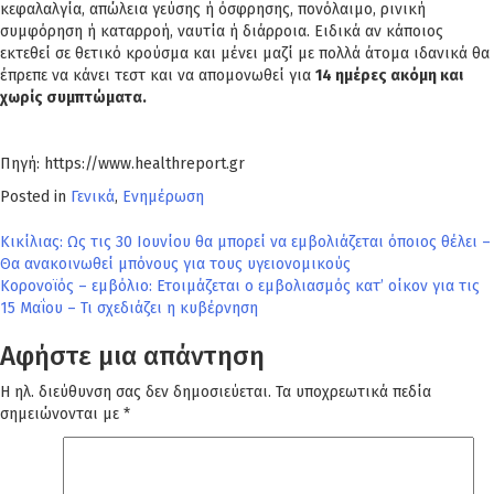
κεφαλαλγία, απώλεια γεύσης ή όσφρησης, πονόλαιμο, ρινική
συμφόρηση ή καταρροή, ναυτία ή διάρροια. Ειδικά αν κάποιος
εκτεθεί σε θετικό κρούσμα και μένει μαζί με πολλά άτομα ιδανικά θα
έπρεπε να κάνει τεστ και να απομονωθεί για
14 ημέρες ακόμη και
χωρίς συμπτώματα.
Πηγή: https://www.healthreport.gr
Posted in
Γενικά
,
Ενημέρωση
Πλοήγηση
Κικίλιας: Ως τις 30 Ιουνίου θα μπορεί να εμβολιάζεται όποιος θέλει –
Θα ανακοινωθεί μπόνους για τους υγειονομικούς
άρθρων
Κορονοϊός – εμβόλιο: Ετοιμάζεται ο εμβολιασμός κατ’ οίκον για τις
15 Μαΐου – Τι σχεδιάζει η κυβέρνηση
Αφήστε μια απάντηση
Η ηλ. διεύθυνση σας δεν δημοσιεύεται.
Τα υποχρεωτικά πεδία
σημειώνονται με
*