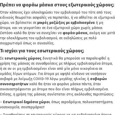
Πρέπει να φοράω μάσκα στους εξωτερικούς χώρους;
Όταν κάποιος έχει ολοκληρώσει τον εμβολιασμό του τότε από τους
ειδικούς θεωρείται ασφαλές να περπατάει, ή να αθλείται σε εξωτερικό
χώρο, να βρίσκεται σε
μικρές μαζώξεις με εμβολιασμένα
ή μη
άτομα, και να γευματίσει σε ένα εξωτερικό χώρο χωρίς μάσκα.
Ωστόσο καλό θα ήταν να συνεχίσει να
φοράει μάσκα,
ακόμη και μετά
την ολοκλήρωση του εμβολιασμού, σε εκδηλώσεις με πολύ
συγχρωτισμό όπως οι συναυλίες.
Τι ισχύει για τους εσωτερικούς χώρους;
Σε
εσωτερικούς χώρους
δυνητικά θα μπορούσε να παραλειφθεί η
χρήση της μάσκας σε συναθροίσεις με πλήρως εμβολιασμένα άτομα,
ή σε αν οι μη εμβολιασμένοι είναι από μία μόνο οικογένεια σε
ομάδες λίγων ατόμων. Για άτομα με υψηλό κίνδυνο να νοσήσουν
σοβαρά με λοίμωξη COVID-19 λόγω μεγάλης ηλικίας ή
σοβαρών
συνοσηροτήτων
καλό θα ήταν να φοράνε μάσκα πάντα, όταν
συναναστρέφονται με άτομα που δεν είναι πλήρως εμβολιασμένα.
Επίσης, η χρήση της μάσκας συνίσταται στις ακόλουθες περιπτώσεις:
–
Εσωτερικοί δημόσιο χώροι
, όπως αεροδρόμια, πολυκαταστήματα,
νοσοκομεία, σουπερμάρκετ
– Συναθροίσεις σε εσωτερικούς χώρους με μη εμβολιασμένα άτομα