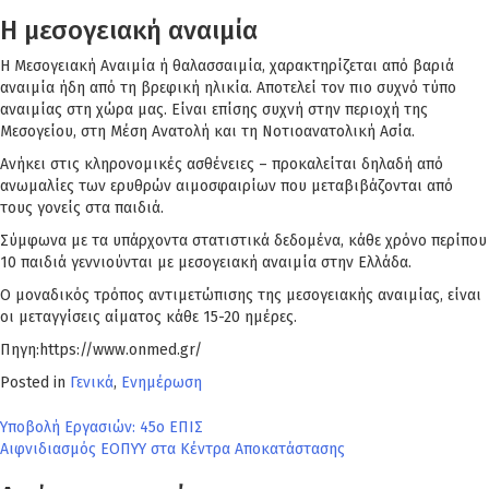
Η μεσογειακή αναιμία
Η Μεσογειακή Αναιμία ή θαλασσαιμία, χαρακτηρίζεται από βαριά
αναιμία ήδη από τη βρεφική ηλικία. Αποτελεί τον πιο συχνό τύπο
αναιμίας στη χώρα μας. Είναι επίσης συχνή στην περιοχή της
Μεσογείου, στη Μέση Ανατολή και τη Νοτιοανατολική Ασία.
Ανήκει στις κληρονομικές ασθένειες – προκαλείται δηλαδή από
ανωμαλίες των ερυθρών αιμοσφαιρίων που μεταβιβάζονται από
τους γονείς στα παιδιά.
Σύμφωνα με τα υπάρχοντα στατιστικά δεδομένα, κάθε χρόνο περίπου
10 παιδιά γεννιούνται με μεσογειακή αναιμία στην Ελλάδα.
Ο μοναδικός τρόπος αντιμετώπισης της μεσογειακής αναιμίας, είναι
οι μεταγγίσεις αίματος κάθε 15-20 ημέρες.
Πηγη:https://www.onmed.gr/
Posted in
Γενικά
,
Ενημέρωση
Πλοήγηση
Υποβολή Εργασιών: 45ο ΕΠΙΣ
Αιφνιδιασμός ΕΟΠΥΥ στα Κέντρα Αποκατάστασης
άρθρων