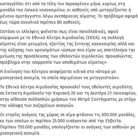
καταγγέλλει ότι από τα τέλη του περασμένου μήνα, κυρίως στη
μονάδα του Λαϊκού νοσοκομείου, οι ασθενείς υπό-μεταγγίζονται ή
μένουν αμετάγγιστοι λόγω ανεπάρκειας αίματος. Το πρόβλημα αφορά
έως τώρα συνολικά περίπου 80 ασθενείς.
Ωστόσο οι ελλείψεις φαίνεται πως είναι πανελλαδικές, αφού
σύμφωνα με το Εθνικό Κέντρο Αιμοδοσίας (ΕΚΕΑ), «η συλλογή
αίματος είναι μειωμένη, εξαιτίας της έντονης κακοκαιρίας αλλά και
της αύξησης των κρουσμάτων ιώσεων που είχαν ως αποτέλεσμα την
μείωση της προσέλευσης των εθελοντών αιμοδοτών, προκαλώντας
πρόβλημα στην ισορροπία των αποθεμάτων αίματος».
Η διοίκηση του Κέντρου αναφέρεται ειδικά στα «άτομα με
μεσογειακή αναιμία, τα οποία περιμένουν να μεταγγιστούν».
Το Εθνικό Κέντρο Αιμοδοσίας προσκαλεί τους εθελοντές αιμοδότες
σε έκτακτη Αιμοδοσία την Κυριακή 20 και τη Δευτέρα 21 Ιανουαρίου,
στην αίθουσα πολλαπλών χρήσεων του Μετρό Συντάγματος με στόχο
την κάλυψη των αυξημένων αναγκών.
Οι ετησίες ανάγκες της χώρας σε αίμα φτάνουν τις 650.000 μονάδες,
εκ των οποίων οι περίπου 25.000 εισάγονται από την Ελβετία.
Περίπου 150.000 μονάδες υπολογίζονται οι ανάγκες των ασθενών με
μεσογειακή αναιμία.