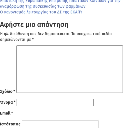
Πλοήγηση
Επιστολή της Ευρωπαϊκής Επιτροπής Ιδιωτικών Κλινικών για την
αναμόρφωση της συσκευασίας των φαρμάκων
άρθρων
Ο κανονισμός λειτουργίας του ΔΣ της ΕΚΑΠΥ
Αφήστε μια απάντηση
Η ηλ. διεύθυνση σας δεν δημοσιεύεται.
Τα υποχρεωτικά πεδία
σημειώνονται με
*
Σχόλιο
*
Όνομα
*
Email
*
Ιστότοπος