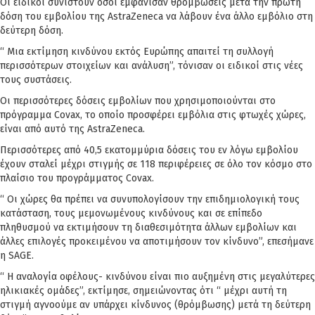
Οι ειδικοί συνιστούν όσοι εμφάνισαν θρομβώσεις μετά την πρώτη
δόση του εμβολίου της AstraZeneca να λάβουν ένα άλλο εμβόλιο στη
δεύτερη δόση.
“ Μια εκτίμηση κινδύνου εκτός Ευρώπης απαιτεί τη συλλογή
περισσότερων στοιχείων και ανάλυση”, τόνισαν οι ειδικοί στις νέες
τους συστάσεις.
Οι περισσότερες δόσεις εμβολίων που χρησιμοποιούνται στο
πρόγραμμα Covax, το οποίο προσφέρει εμβόλια στις φτωχές χώρες,
είναι από αυτό της AstraZeneca.
Περισσότερες από 40,5 εκατομμύρια δόσεις του εν λόγω εμβολίου
έχουν σταλεί μέχρι στιγμής σε 118 περιφέρειες σε όλο τον κόσμο στο
πλαίσιο του προγράμματος Covax.
“ Οι χώρες θα πρέπει να συνυπολογίσουν την επιδημιολογική τους
κατάσταση, τους μεμονωμένους κινδύνους και σε επίπεδο
πληθυσμού να εκτιμήσουν τη διαθεσιμότητα άλλων εμβολίων και
άλλες επιλογές προκειμένου να αποτιμήσουν τον κίνδυνο”, επεσήμανε
η SAGE.
“ Η αναλογία οφέλους- κινδύνου είναι πιο αυξημένη στις μεγαλύτερες
ηλικιακές ομάδες”, εκτίμησε, σημειώνοντας ότι “ μέχρι αυτή τη
στιγμή αγνοούμε αν υπάρχει κίνδυνος (θρόμβωσης) μετά τη δεύτερη