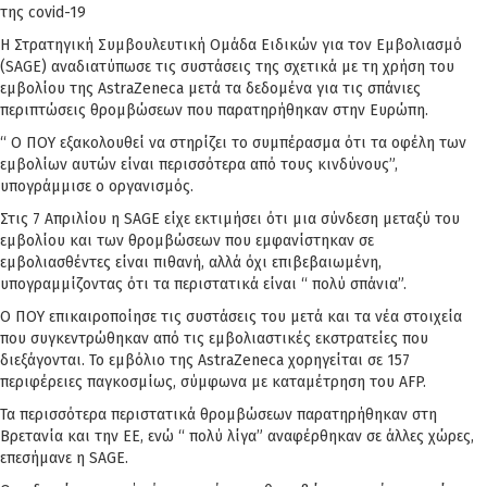
της covid-19
Η Στρατηγική Συμβουλευτική Ομάδα Ειδικών για τον Εμβολιασμό
(SAGE) αναδιατύπωσε τις συστάσεις της σχετικά με τη χρήση του
εμβολίου της AstraZeneca μετά τα δεδομένα για τις σπάνιες
περιπτώσεις θρομβώσεων που παρατηρήθηκαν στην Ευρώπη.
“ Ο ΠΟΥ εξακολουθεί να στηρίζει το συμπέρασμα ότι τα οφέλη των
εμβολίων αυτών είναι περισσότερα από τους κινδύνους”,
υπογράμμισε ο οργανισμός.
Στις 7 Απριλίου η SAGE είχε εκτιμήσει ότι μια σύνδεση μεταξύ του
εμβολίου και των θρομβώσεων που εμφανίστηκαν σε
εμβολιασθέντες είναι πιθανή, αλλά όχι επιβεβαιωμένη,
υπογραμμίζοντας ότι τα περιστατικά είναι “ πολύ σπάνια”.
Ο ΠΟΥ επικαιροποίησε τις συστάσεις του μετά και τα νέα στοιχεία
που συγκεντρώθηκαν από τις εμβολιαστικές εκστρατείες που
διεξάγονται. Το εμβόλιο της AstraZeneca χορηγείται σε 157
περιφέρειες παγκοσμίως, σύμφωνα με καταμέτρηση του AFP.
Τα περισσότερα περιστατικά θρομβώσεων παρατηρήθηκαν στη
Βρετανία και την ΕΕ, ενώ “ πολύ λίγα” αναφέρθηκαν σε άλλες χώρες,
επεσήμανε η SAGE.