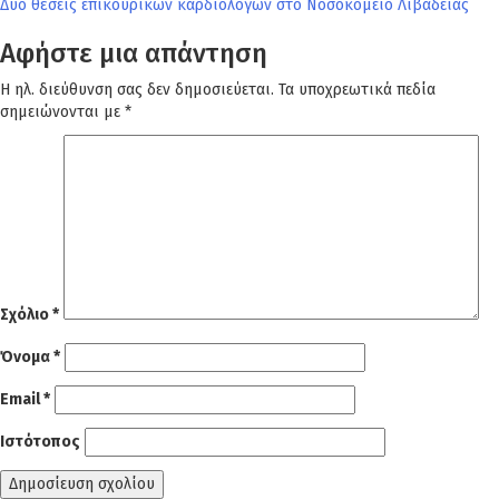
Δύο θέσεις επικουρικών καρδιολόγων στο Νοσοκομείο Λιβαδειάς
άρθρων
Αφήστε μια απάντηση
Η ηλ. διεύθυνση σας δεν δημοσιεύεται.
Τα υποχρεωτικά πεδία
σημειώνονται με
*
Σχόλιο
*
Όνομα
*
Email
*
Ιστότοπος