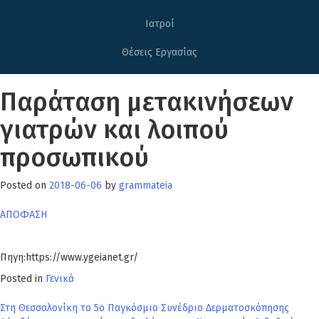
Ιατροί
Θέσεις Εργασίας
Παράταση μετακινήσεων
γιατρών και λοιπού
προσωπικού
Posted on
2018-06-06
by
grammateia
ΑΠΟΦΑΣΗ
Πηγη:https://www.ygeianet.gr/
Posted in
Γενικά
Πλοήγηση
Στη Θεσσαλονίκη το 5ο Παγκόσμιο Συνέδριο Δερματοσκόπησης