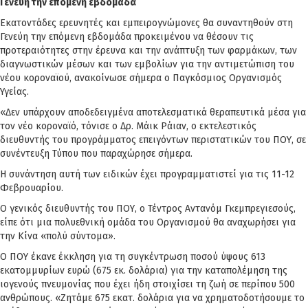
Γενεύη την επόμενη εβδομάδα
Εκατοντάδες ερευνητές και εμπειρογνώμονες θα συναντηθούν στη
Γενεύη την επόμενη εβδομάδα προκειμένου να θέσουν τις
προτεραιότητες στην έρευνα και την ανάπτυξη των φαρμάκων, των
διαγνωστικών μέσων και των εμβολίων για την αντιμετώπιση του
νέου κοροναϊού, ανακοίνωσε σήμερα ο Παγκόσμιος Οργανισμός
Υγείας.
«Δεν υπάρχουν αποδεδειγμένα αποτελεσματικά θεραπευτικά μέσα για
τον νέο κοροναϊό, τόνισε ο Δρ. Μάικ Ράιαν, ο εκτελεστικός
διευθυντής του προγράμματος επειγόντων περιστατικών του ΠΟΥ, σε
συνέντευξη Τύπου που παραχώρησε σήμερα.
Η συνάντηση αυτή των ειδικών έχει προγραμματιστεί για τις 11-12
Φεβρουαρίου.
Ο γενικός διευθυντής του ΠΟΥ, ο Τέντρος Αντανόμ Γκεμπρεγιεσούς,
είπε ότι μια πολυεθνική ομάδα του Οργανισμού θα αναχωρήσει για
την Κίνα «πολύ σύντομα».
Ο ΠΟΥ έκανε έκκληση για τη συγκέντρωση ποσού ύψους 613
εκατομμυρίων ευρώ (675 εκ. δολάρια) για την καταπολέμηση της
ιογενούς πνευμονίας που έχει ήδη στοιχίσει τη ζωή σε περίπου 500
ανθρώπους. «Ζητάμε 675 εκατ. δολάρια για να χρηματοδοτήσουμε το