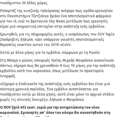
τουλάχιστον 20 άλλες χώρες.
Ρεπορτάζ της κινεζικής τηλεόρασης ανέφερε πως ομάδα ερευνητών
στο Πανεπιστήμιο Τζετζιάνγκ βρήκε ένα αποτελεσματικό φάρμακο
για τον ιό, ενώ το βρετανικό Sky News μετέδωσε πως ερευνητές
είχαν μια «σημαντική επιτυχία» στην ανάπτυξη ενός εμβολίου.
Ερωτηθείς για τις πληροφορίες αυτές, ο εκπρόσωπος του ΠΟΥ Ταρίκ
Ζασάρεβιτς δήλωσε: «Δεν υπάρχουν γνωστές αποτελεσματικές
θεραπείες εναντίον αυτού του 2019-nCoV».
Οκτώ με δέκα μήνες για το εμβόλιο, σύμφωνα με τη Ρωσία
Στη Μόσχα ο ρώσος υπουργός Υγείας Μιχαήλ Μουράσκο ανακοίνωσε
πάντως σήμερα πως θα χρειασθούν 8 έως 10 μήνες για την ανάπτυξη
εμβολίου κατά του κοροναϊού, όπως μετέδωσε το πρακτορείο
Ιντερφάξ.
«Σήμερα η διαδικασία της ανάπτυξης ενός εμβολίου δεν είναι μια
σύντομη χρονική περίοδος. Ένα εμβόλιο αναπτύσσεται για
τουλάχιστον οκτώ με δέκα μήνες, αυτό είναι μόνο το αρχικό στάδιο
χωρίς τις κλινικές δοκιμές», δήλωσε ο Μουράσκο.
Ο ΠΟΥ ζητά 613 εκατ. ευρώ για την αντιμετώπιση του νέου
κοροναϊού. Ερευνητές απ’ όλον τον κόσμο θα συναντηθούν στη