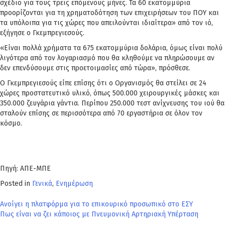
σχέδιο για τους τρεις επόμενους μήνες. Τα 60 εκατομμύρια
προορίζονται για τη χρηματοδότηση των επιχειρήσεων του ΠΟΥ και
τα υπόλοιπα για τις χώρες που απειλούνται ιδιαίτερα» από τον ιό,
εξήγησε ο Γκεμπρεγιεσούς.
«Είναι πολλά χρήματα τα 675 εκατομμύρια δολάρια, όμως είναι πολύ
λιγότερα από τον λογαριασμό που θα κληθούμε να πληρώσουμε αν
δεν επενδύσουμε στις προετοιμασίες από τώρα», πρόσθεσε.
Ο Γκεμπρεγιεσούς είπε επίσης ότι ο Οργανισμός θα στείλει σε 24
χώρες προστατευτικό υλικό, όπως 500.000 χειρουργικές μάσκες και
350.000 ζευγάρια γάντια. Περίπου 250.000 τεστ ανίχνευσης του ιού θα
σταλούν επίσης σε περισσότερα από 70 εργαστήρια σε όλον τον
κόσμο.
Πηγή: ΑΠΕ-ΜΠΕ
Posted in
Γενικά
,
Ενημέρωση
Πλοήγηση
Ανοίγει η πλατφόρμα για το επικουρικό προσωπικό στο ΕΣΥ
Πως είναι να ζει κάποιος με Πνευμονική Αρτηριακή Υπέρταση
άρθρων