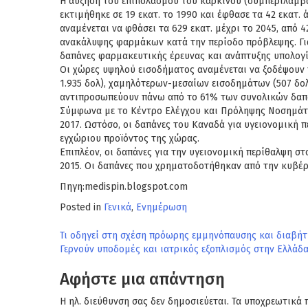
Η αύξηση του επιπολασμού του καρκίνου (συμπεριλαμβα
εκτιμήθηκε σε 19 εκατ. το 1990 και έφθασε τα 42 εκατ.
αναμένεται να φθάσει τα 629 εκατ. μέχρι το 2045, από 
ανακάλυψης φαρμάκων κατά την περίοδο πρόβλεψης. Γι
δαπάνες φαρμακευτικής έρευνας και ανάπτυξης υπολογί
Οι χώρες υψηλού εισοδήματος αναμένεται να ξοδέψουν 
1.935 δολ), χαμηλότερων-μεσαίων εισοδημάτων (507 δολ
αντιπροσωπεύουν πάνω από το 61% των συνολικών δαπαν
Σύμφωνα με το Κέντρο Ελέγχου και Πρόληψης Νοσημάτων
2017. Ωστόσο, οι δαπάνες του Καναδά για υγειονομική 
εγχώριου προϊόντος της χώρας.
Επιπλέον, οι δαπάνες για την υγειονομική περίθαλψη σ
2015. Οι δαπάνες που χρηματοδοτήθηκαν από την κυβέ
Πηγη:medispin.blogspot.com
Posted in
Γενικά
,
Ενημέρωση
Πλοήγηση
Τι οδηγεί στη σχέση πρόωρης εμμηνόπαυσης και διαβή
Γερνούν υποδομές και ιατρικός εξοπλισμός στην Ελλάδα 
άρθρων
Αφήστε μια απάντηση
Η ηλ. διεύθυνση σας δεν δημοσιεύεται.
Τα υποχρεωτικά 