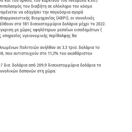
 και του ορθού, του καρκίνου του πνεύμονα κ.λπ.)
ο επιπολασμός του διαβήτη σε ολόκληρο τον κόσμο
αναμένεται να οδηγήσει την παγκόσμια αγορά
αρμακευτικής Βιομηχανίας (ABPI), οι συνολικές
έλθουν στα 181 δισεκατομμύρια δολάρια μέχρι το 2022.
σύγκριση με χώρες υψηλότερων μεσαίων εισοδημάτων (
ς υπηρεσίες υγειονομικής περίθαλψης θα
νωμένων Πολιτειών ανήλθαν σε 3.3 τρισ. δολάρια το
18, που αντιστοιχούν στο 11,3% του ακαθάριστου
47 δισ. δολάρια από 209,9 δισεκατομμύρια δολάρια το
συνολικών δαπανών στη χώρα.