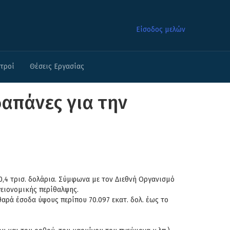
Είσοδος μελών
ατροί
Θέσεις Εργασίας
δαπάνες για την
20,4 τρισ. δολάρια. Σύμφωνα με τoν Διεθνή Οργανισμό
ειονομικής περίθαλψης.
αρά έσοδα ύψους περίπου 70.097 εκατ. δολ. έως το