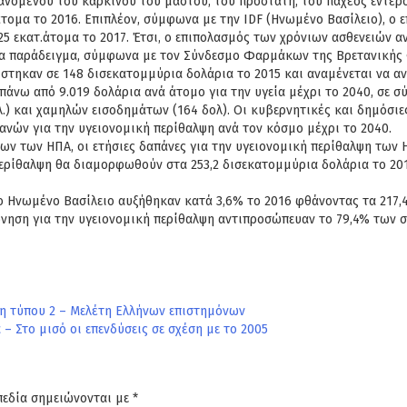
νομένου του καρκίνου του μαστού, του προστάτη, του παχέος εντέρου
 άτομα το 2016. Επιπλέον, σύμφωνα με την IDF (Ηνωμένο Βασίλειο), 
425 εκατ.άτομα το 2017. Έτσι, ο επιπολασμός των χρόνιων ασθενειών 
α παράδειγμα, σύμφωνα με τον Σύνδεσμο Φαρμάκων της Βρετανικής Φ
στηκαν σε 148 δισεκατομμύρια δολάρια το 2015 και αναμένεται να αν
πάνω από 9.019 δολάρια ανά άτομο για την υγεία μέχρι το 2040, σε 
.) και χαμηλών εισοδημάτων (164 δολ). Οι κυβερνητικές και δημόσιε
ών για την υγειονομική περίθαλψη ανά τον κόσμο μέχρι το 2040.
 των ΗΠΑ, οι ετήσιες δαπάνες για την υγειονομική περίθαλψη των Η
περίθαλψη θα διαμορφωθούν στα 253,2 δισεκατομμύρια δολάρια το 20
το Ηνωμένο Βασίλειο αυξήθηκαν κατά 3,6% το 2016 φθάνοντας τα 217,
ρνηση για την υγειονομική περίθαλψη αντιπροσώπευαν το 79,4% των 
τη τύπου 2 – Μελέτη Ελλήνων επιστημόνων
– Στο μισό οι επενδύσεις σε σχέση με το 2005
πεδία σημειώνονται με
*