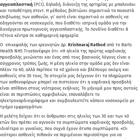
αγγειοπλαστική
(PCI), δηλαδή, διάνοιξη της αρτηρίας με μπαλονάκι
και τοποθέτηση στεντ. Η μέθοδος βελτιώνει σημαντικά τα ποσοστά
επιβίωσης των ασθενών, γι’ αυτό είναι σημαντικό οι ασθενείς να
οδηγούνται σε νοσοκομείο, που διαθέτει ιατρική ομάδα για την
διενέργεια πρωτογενούς αγγειοπλαστικής. Το Λονδίνο διαθέτει 8
τέτοια κέντρα σε καθημερινή εφημερία.
O επικεφαλής των ερευνητών Δρ.
Krishnaraj Rathod
από το Barts
Health NHS Trustανέφερε ότι: «Η ηλικία της πρώτης καρδιακής
προσβολής μειώνεται και ένας από τους βασικούς λόγους είναι ο
σύγχρονος τρόπος ζωής. Η μέση ηλικία στην ομάδα μας δεν είναι
πλέον τα 60, αλλά περίπου τα 40 χρόνια και βλέπουμε ακόμη και
ασθενείς στα 30 τους. Τα στοιχεία μας δείχνουν ότι τα πληρώματα
των ασθενοφόρων μπορεί να πιστεύουν ότι η καρδιακή προσβολή
είναι απίθανο στους νεότερους ενήλικες. Το μήνυμά μου προς αυτούς
είναι σε περιπτώσεις αμφιβολιών, επαναλάβετε το
ηλεκτροκαρδιογράφημα και συμβουλευτείτε κάποιο νοσοκομείο με
τμήμα εμφραγμάτων.
Η μελέτη δείχνει ότι οι άνθρωποι στις ηλικίες των 30 και των 40
ετών δεν πρέπει να αγνοούν τα συμπτώματα καρδιακής προσβολής,
ιδιαίτερα οι γυναίκες, που συχνά έχουν άτυπα συμπτώματα. «Οι
νεότεροι ασθενείς πιθανόν να περιμένουν περισσότερο για να