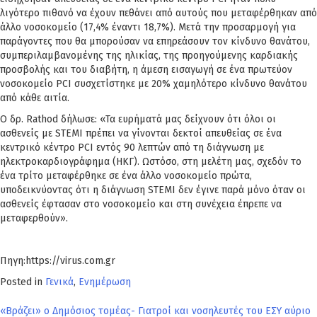
λιγότερο πιθανό να έχουν πεθάνει από αυτούς που μεταφέρθηκαν από
άλλο νοσοκομείο (17,4% έναντι 18,7%). Μετά την προσαρμογή για
παράγοντες που θα μπορούσαν να επηρεάσουν τον κίνδυνο θανάτου,
συμπεριλαμβανομένης της ηλικίας, της προηγούμενης καρδιακής
προσβολής και του διαβήτη, η άμεση εισαγωγή σε ένα πρωτεύον
νοσοκομείο PCI συσχετίστηκε με 20% χαμηλότερο κίνδυνο θανάτου
από κάθε αιτία.
Ο δρ. Rathod δήλωσε: «Τα ευρήματά μας δείχνουν ότι όλοι οι
ασθενείς με STEMI πρέπει να γίνονται δεκτοί απευθείας σε ένα
κεντρικό κέντρο PCI εντός 90 λεπτών από τη διάγνωση με
ηλεκτροκαρδιογράφημα (ΗΚΓ). Ωστόσο, στη μελέτη μας, σχεδόν το
ένα τρίτο μεταφέρθηκε σε ένα άλλο νοσοκομείο πρώτα,
υποδεικνύοντας ότι η διάγνωση STEMI δεν έγινε παρά μόνο όταν οι
ασθενείς έφτασαν στο νοσοκομείο και στη συνέχεια έπρεπε να
μεταφερθούν».
Πηγη:https://virus.com.gr
Posted in
Γενικά
,
Ενημέρωση
Πλοήγηση
«Βράζει» ο Δημόσιος τομέας- Γιατροί και νοσηλευτές του ΕΣΥ αύριο