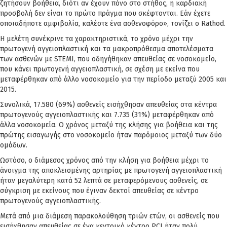
ζητήσουν βοήθεια, διότι αν έχουν πόνο στο στήθος, η καρδιακή
προσβολή δεν είναι το πρώτο πράγμα που σκέφτονται. Εάν έχετε
οποιαδήποτε αμφιβολία, καλέστε ένα ασθενοφόρο», τονίζει ο Rathod.
Η μελέτη συνέκρινε τα χαρακτηριστικά, το χρόνο μέχρι την
πρωτογενή αγγειοπλαστική και τα μακροπρόθεσμα αποτελέσματα
των ασθενών με STEMI, που οδηγήθηκαν απευθείας σε νοσοκομείο,
που κάνει πρωτογενή αγγειοπλαστική, σε σχέση με εκείνα που
μεταφέρθηκαν από άλλο νοσοκομείο για την περίοδο μεταξύ 2005 και
2015.
Συνολικά, 17.580 (69%) ασθενείς εισήχθησαν απευθείας στα κέντρα
πρωτογενούς αγγειοπλαστικής και 7.735 (31%) μεταφέρθηκαν από
άλλα νοσοκομεία. Ο χρόνος μεταξύ της κλήσης για βοήθεια και της
πρώτης εισαγωγής στο νοσοκομείο ήταν παρόμοιος μεταξύ των δύο
ομάδων.
Ωστόσο, ο διάμεσος χρόνος από την κλήση για βοήθεια μέχρι το
άνοιγμα της αποκλεισμένης αρτηρίας με πρωτογενή αγγειοπλαστική
ήταν μεγαλύτερη κατά 52 λεπτά σε μεταφερόμενους ασθενείς, σε
σύγκριση με εκείνους που έγιναν δεκτοί απευθείας σε κέντρο
πρωτογενούς αγγειοπλαστικής.
Μετά από μια διάμεση παρακολούθηση τριών ετών, οι ασθενείς που
εισήχθησαν απευθείας σε ένα κεντρικό κέντρο PCI ήταν πολύ