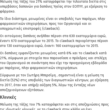
Μείωση της τάξης του 21% καταγράφεται την τελευταία διετία στις
υπερβάσεις δαπανών για δαπάνες Υγείας στον ΕΟΠΥΥ, με εξαίρεση το
φάρμακο.
Το ίδιο διάστημα, μειωμένες είναι οι υποβολές των παρόχων, πλην
φαρμακευτικών επιχειρήσεων, προς τον Οργανισμό και οι
υποχρεωτικές επιστροφές (clawback).
Οι αιτούμενες δαπάνες ανήλθαν πέρυσι στα 630 εκατομμύρια ευρώ,
έναντι 670 εκατομμυρίων το 2015. Το clawback περιορίστηκε πέρυσι
στα 130 εκατομμύρια ευρώ, έναντι 160 εκατομμυρίων το 2015.
Οι δαπάνες εμφανίζονται μειωμένες κατά 6% και το clawback κατά
21%, σύμφωνα με στοιχεία που παρουσίασε ο πρόεδρος και στελέχη
του Οργανισμού σε συνάντηση που είχε την προηγούμενη εβδομάδα
με παρόχους, πλην φαρμακευτικών επιχειρήσεων.
Σύμφωνα με τον Σωτήρη Μπερσίμη , σημαντική είναι η μείωση τη
διετία (52%) στις υποβολές των διαγνωστικών κέντρων, με εξαίρεση
το 2017, όταν και υπήρξε αύξηση 5%, λόγω της ένταξης νέων
αποζημιούμενων εξετάσεων.
Κλινικές
Μείωση της τάξης του 7% καταγράφεται και στις αποζημιώσεις προς
τις ιδιωτικές κλινικές, με το clawback στον κλάδο να έχει