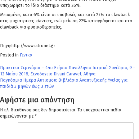
υποχωρήσει το ίδιο διάστημα κατά 26%.
Μειωμένες κατά 6% είναι οι υποβολές και κατά 27% το clawback
στις ψυχιατρικές κλινικές, ενώ μείωση 22% καταγράφεται και στο
clawback για φυσικοθεραπείες.
Πηγη:http://www.iatronet.gr
Posted in
Γενικά
Πλοήγηση
Πρακτικά Σεμινάρια – 44ο Ετήσιο Πανελλήνιο Ιατρικό Συνέδριο, 9 –
12 Μαΐου 2018, Ξενοδοχείο Divani Caravel, Αθήνα
άρθρων
Παγκόσμια Ημέρα Αυτισμού: Βιβλιάριο Αναπτυξιακής Υγείας για
παιδιά 3 μηνών έως 3 ετών
Αφήστε μια απάντηση
Η ηλ. διεύθυνση σας δεν δημοσιεύεται.
Τα υποχρεωτικά πεδία
σημειώνονται με
*