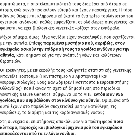
συμπτώματα, η αποτελεσματικότητά τους διαφέρει από άτομο σε
άτομο, ενώ συχνά προκαλούν εθισμό και έχουν παρενέργειες. Η τάση
αϋπνίας θεωρείται κληρονομική (κατά το ένα τρίτο τουλάχιστον του
σχετικού κινδύνου), καθώς εμφανίζεται σε ολόκληρες οικογένειες και
φαίνεται να έχει βιολογικές-γενετικές «ρίζες» στον εγκέφαλο.
Μέχρι σήμερα, όμως, λίγα γονίδια είχαν ανακαλυφθεί που σχετίζονται
με την αϋπνία. Επίσης
παραμένει μυστήριο πού, ακριβώς, στον
εγκέφαλο ασκούν την επίδρασή τους τα γονίδια κινδύνου για την
αϋπνία,
κάτι σημαντικό για την ανάπτυξη νέων και καλύτερων
θεραπειών.
Οι ερευνητές, με επικεφαλής τους καθηγητές στατιστικής γενετικής
Ντανιέλε Ποστούμα (Πανεπιστήμιο VU Άμστερνταμ) και
νευροφυσιολογίας Έους Βαν Σόμερεν (Ινστιτούτο Νευροεπιστήμης
Ολλανδίας), που έκαναν τη σχετική δημοσίευση στο περιοδικό
γενετικής Nature Genetics, σύμφωνα με το ΑΠΕ,
εντόπισαν 956
γονίδια, που συμβάλλουν στον κίνδυνο για αϋπνία.
Ορισμένα από
αυτά έχουν στο παρελθόν συσχετισθεί με την κατάθλιψη, τις
νευρώσεις, το διαβήτη και τις καρδιαγγειακές νόσους.
Στη συνέχεια οι επιστήμονες αποκάλυψαν για πρώτη φορά
ποια
κύτταρα, περιοχές και βιολογικοί μηχανισμού του εγκεφάλου
επηρεάζονται από τα εν λόγω γονίδια.