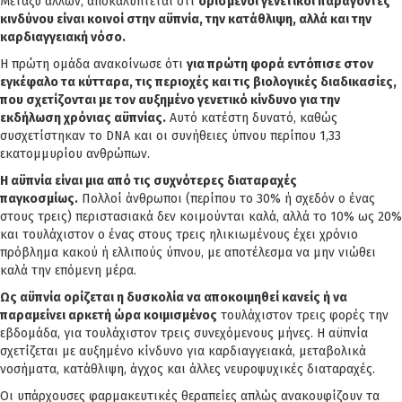
Μεταξύ άλλων, αποκαλύπτεται ότι
ορισμένοι γενετικοί παράγοντες
κινδύνου είναι κοινοί στην αϋπνία, την κατάθλιψη, αλλά και την
καρδιαγγειακή νόσο.
Η πρώτη ομάδα ανακοίνωσε ότι
για πρώτη φορά εντόπισε στον
εγκέφαλο τα κύτταρα, τις περιοχές και τις βιολογικές διαδικασίες,
που σχετίζονται με τον αυξημένο γενετικό κίνδυνο για την
εκδήλωση χρόνιας αϋπνίας.
Αυτό κατέστη δυνατό, καθώς
συσχετίστηκαν το DNA και οι συνήθειες ύπνου περίπου 1,33
εκατομμυρίου ανθρώπων.
Η αϋπνία είναι μια από τις συχνότερες διαταραχές
παγκοσμίως.
Πολλοί άνθρωποι (περίπου το 30% ή σχεδόν ο ένας
στους τρεις) περιστασιακά δεν κοιμούνται καλά, αλλά το 10% ως 20%
και τουλάχιστον ο ένας στους τρεις ηλικιωμένους έχει χρόνιο
πρόβλημα κακού ή ελλιπούς ύπνου, με αποτέλεσμα να μην νιώθει
καλά την επόμενη μέρα.
Ως αϋπνία ορίζεται η δυσκολία να αποκοιμηθεί κανείς ή να
παραμείνει αρκετή ώρα κοιμισμένος
τουλάχιστον τρεις φορές την
εβδομάδα, για τουλάχιστον τρεις συνεχόμενους μήνες. Η αϋπνία
σχετίζεται με αυξημένο κίνδυνο για καρδιαγγειακά, μεταβολικά
νοσήματα, κατάθλιψη, άγχος και άλλες νευροψυχικές διαταραχές.
Οι υπάρχουσες φαρμακευτικές θεραπείες απλώς ανακουφίζουν τα