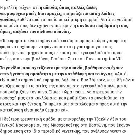
Η μελέτη δείχνει ότι
η αϋπνία, όπως πολλές άλλες
νευροψυχιατρικές διαταραχές, επηρεάζεται από χιλιάδες
γονίδια,
καθένα από τα οποία ασκεί μικρή επιρροή. Αυτά τα γονίδια
από μόνα τους δεν έχουν ενδιαφέρον,
η συνδυαστική δράση τους,
όμως, αυξάνει τον κίνδυνο αϋπνίας.
«Τα ευρήματα είναι σημαντικά, επειδή μπορούμε τώρα για πρώτη
φορά να αρχίσουμε να ψάχνουμε στο εργαστήριο για τους
υποκείμενους μηχανισμούς σε επιμέρους εγκεφαλικά κύτταρα»,
ανέφερε ο νευροβιολόγος Γκούους Σμιτ του Πανεπιστημίου VU.
Τα γονίδια, που σχετίζονται με την αϋπνία, βρέθηκαν να έχουν
στενή γενετική ομοιότητα με την κατάθλιψη και το άγχος
. «Αυτό
είναι πολύ σημαντικό εύρημα», δήλωσε ο Βαν Σόμερεν, «επειδή πάντα
αναζητούσαμε τις αιτίες της αϋπνίας στα εγκεφαλικά κυκλώματα,
που ρυθμίζουν τον ύπνο. Όμως τώρα πρέπει να στρέψουμε την
προσοχή μας στα κυκλώματα, που ρυθμίζουν το συναίσθημα, το
στρες και την ένταση. Τα πρώτα μας αποτελέσματα προς αυτή την
κατεύθυνση είναι πολύ θεαματικά».
Η δεύτερη ερευνητική ομάδα, με επικεφαλής την Τζακλίν Λέιν του
Γενικού Νοσοκομείου της Μασαχουσέτης στη Βοστώνη, που έκαναν
δημοσίευση στο ίδιο περιοδικό γενετικής, που ανέλυσαν γενετικά