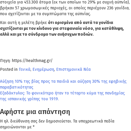
στοιχεία για 453.300 άτομα (εκ των οποίων το 29% με συχνή αϋπνία),
βρήκαν 57 χρωμοσωμικές περιοχές, οι οποίες περιέχουν 236 γονίδια,
που σχετίζονται με τα συμπτώματα της αϋπνίας.
Και αυτή η μελέτη βρήκε
ότι ορισμένα από αυτά τα γονίδια
σχετίζονται με τον κίνδυνο για στεφανιαία νόσο, για κατάθλιψη,
αλλά και με το σύνδρομο των ανήσυχων ποδιών.
Πηγη: https://healthmag.gr/
Posted in
Γενικά
,
Ενημέρωση
,
Επιστημονικά Νέα
Πλοήγηση
Αύξηση 10% της βίας προς τα παιδιά και αύξηση 30% της εφηβικής
παραβατικότητας
άρθρων
Εξαδάκτυλος: Το φονικότερο ήταν το τέταρτο κύμα της πανδημίας
της ισπανικής γρίπης του 1919.
Αφήστε μια απάντηση
Η ηλ. διεύθυνση σας δεν δημοσιεύεται.
Τα υποχρεωτικά πεδία
σημειώνονται με
*