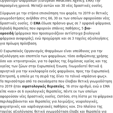
Οργανισμό Φαρμάκων (European Medicines Agency, EMA) την
περασμένη χρονιά. Μεταξύ αυτών και 30 νέες δραστικές ουσίες.
Σύμφωνα με την ετήσια επισκόπηση του φορέα, το 2019 οι θετικές
γνωμοδοτήσεις ανήλθαν στις 66, 30 εκ των οποίων αφορούσαν νέες
δραστικές ουσίες. Ο
ΕΜΑ
έδωσε πράσινο φως σε 7 ορφανά φάρμακα,
δηλαδή θεραπείες που αφορούν σπάνιες παθήσεις, 5
βιο-
ομοειδή
(φάρμακα που προσομοιάζουν αντίστοιχα βιολογικά
φάρμακα αναφοράς), ενώ προχώρησε και σε 3 ταχείες αξιολογήσεις
για πρόωρη πρόσβαση.
Ο Ευρωπαϊκός Οργανισμός Φαρμάκων είναι υπεύθυνος για την
αξιολόγηση και εποπτεία των φαρμάκων, τόσο ανθρώπινης χρήσης
όσο και κτηνιατρικών, για το όφελος της δημόσιας υγείας και της
υγείας των ζώων στην Ευρωπαϊκή Ένωση. Γνωμοδοτεί θετικά ή
αρνητικά για την κυκλοφορία ενός φαρμάκου, προς την Ευρωπαϊκή
Επιτροπή, η οποία με τη σειρά της δίνει το τελικό «πράσινο φως».
Τα περισσότερα από τα σκευάσματα που έλαβαν θετική γνωμοδότηση
το 2019 ήταν
αιματολογικές θεραπείες
, 16 στον αριθμό, ενώ ο ΕΜΑ
είπε «ναι» σε 6 ογκολογικές θεραπείες, πέντε εκ των οποίων
αφορούσαν νέες δραστικές ουσίες. Ωστόσο, στη λίστα με τα φάρμακα
περιλαμβάνονται και θεραπείες για λοιμώξεις, νευρολογικές,
ψυχιατρικές και καρδιαγγειακές παθήσεις κοκ. Στο πλαίσιο της
ταχείας αξιολόγησης θετική γνωμοδότηση έλαβε και θεραπεία για