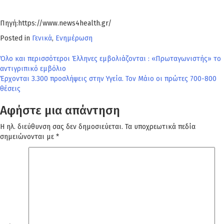
Πηγή:https://www.news4health.gr/
Posted in
Γενικά
,
Ενημέρωση
Πλοήγηση
Όλο και περισσότεροι Έλληνες εμβολιάζονται : «Πρωταγωνιστής» το
αντιγριπικό εμβόλιο
άρθρων
Έρχονται 3.300 προσλήψεις στην Υγεία. Τον Μάιο οι πρώτες 700-800
θέσεις
Αφήστε μια απάντηση
Η ηλ. διεύθυνση σας δεν δημοσιεύεται.
Τα υποχρεωτικά πεδία
σημειώνονται με
*