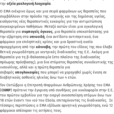
την
οξεία μυελογενή λευχαιμία
.
Ο EMA ενέκρινε όμως και μια σειρά φαρμάκων ως θεραπείες που
συμβάλλουν στην πρόοδο της ιατρικής και της δημόσιας υγείας,
εισάγοντας νέες θεραπευτικές ευκαιρίες για την αντιμετώπιση
συγκεκριμένων παθήσεων. Μεταξύ αυτών είναι μια ογκολογική
θεραπεία για
συμπαγείς όγκους
, μια θεραπεία υποκατάστασης για
την εξάρτηση στα
οπιοειδή
, ένα αντίδοτο αντιπηκτικού, ένα
φάρμακο για επιληπτικές κρίσις και μια δραστική ουσία
προερχόμενη από την
κάνναβη
, την πρώτη του είδους της που έλαβε
θετική γνωμοδότηση με κεντρικές διαδικασίες της Ε.Ε.. Ακόμη μια
θεραπεία για τη β-θαλασσαιμία (στο πλαίσιο της διαδικασίας
πρόωρης πρόσβασης), μια δια στόματος θεραπείας συνοδευτικής της
ινσουλίνης, αλλά και η πρώτη θεραπεία για
σοβαρές
υπογλυκαιμίες
που μπορεί να χορηγηθεί χωρίς ένεση σε
διαβητικούς ασθενείς ηλικίας άνω των 4 ετών.
Τον Οκτώβριο η Επιτροπή Φαρμάκων Ανθρώπινης Χρήσης του EMA
(
CHMP
) πρότεινε την έγκριση υπό συνθήκες για κυκλοφορία στην Ε.Ε,
του πρώτου εμβολίου για την ενεργό ανοσοποίηση ατόμων άνω των
18 ετών έναντι του ιού του Ebola, επιταχύνοντας τις διαδικασίες. Σε
τέσσερις περιπτώσεις ο EMA εξέδωσε αρνητική γνωμοδότηση, ενώ 12
φάρμακα απέσυραν τις αιτήσεις τους.