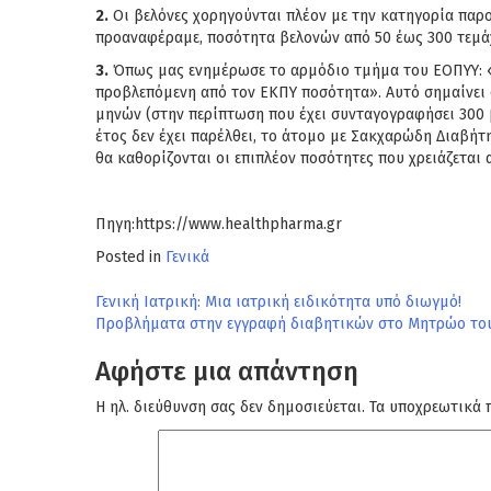
2.
Οι βελόνες χορηγούνται πλέον με την κατηγορία παρο
προαναφέραμε, ποσότητα βελονών από 50 έως 300 τεμά
3.
Όπως μας ενημέρωσε το αρμόδιο τμήμα του ΕΟΠΥΥ: «Η
προβλεπόμενη από τον ΕΚΠΥ ποσότητα». Αυτό σημαίνει 
μηνών (στην περίπτωση που έχει συνταγογραφήσει 300 β
έτος δεν έχει παρέλθει, το άτομο με Σακχαρώδη Διαβήτ
θα καθορίζονται οι επιπλέον ποσότητες που χρειάζεται 
Πηγη:https://www.healthpharma.gr
Posted in
Γενικά
Πλοήγηση
Γενική Ιατρική: Μια ιατρική ειδικότητα υπό διωγμό!
Προβλήματα στην εγγραφή διαβητικών στο Μητρώο το
άρθρων
Αφήστε μια απάντηση
Η ηλ. διεύθυνση σας δεν δημοσιεύεται.
Τα υποχρεωτικά 