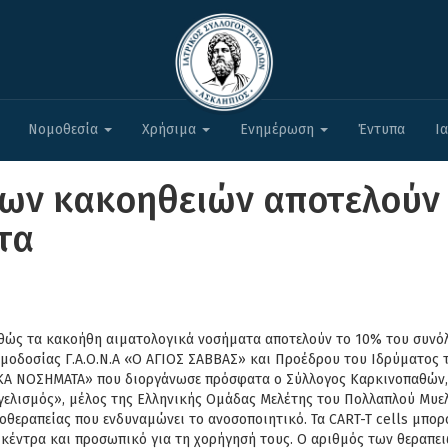
Νομοθεσία
Χρήσιμα
Ενημέρωση
Έντυπα
Ι
των κακοηθειών αποτελούν
τα
αθώς τα κακοήθη
αιματολογικά νοσήματα αποτελούν το 10% του συνό
Αιμοδοσίας Γ.Α.Ο.Ν.Α «Ο ΑΓΙΟΣ ΣΑΒΒΑΣ» και Προέδρου του
Ιδρύματος τ
Α ΝΟΣΗΜΑΤΑ» που διοργάνωσε πρόσφατα ο
Σύλλογος Καρκινοπαθών, 
γελισμός», μέλος της
Ελληνικής Ομάδας Μελέτης του Πολλαπλού Μυε
οθεραπείας που ενδυναμώνει το ανοσοποιητικό. Τα CART-T cells μπο
α κέντρα και προσωπικό για τη χορήγησή τους. Ο αριθμός
των θεραπει