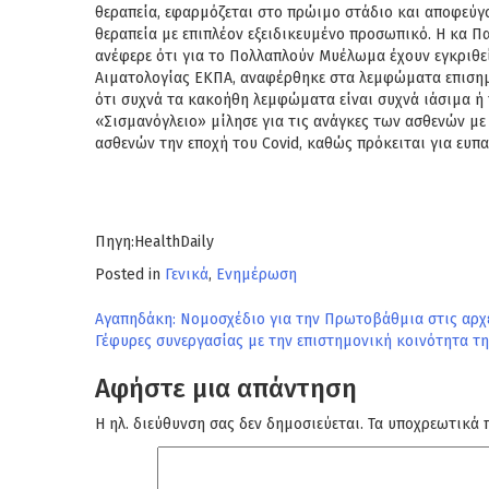
θεραπεία,
εφαρμόζεται στο πρώιμο στάδιο και αποφεύγο
θεραπεία με επιπλέον εξειδικευμένο προσωπικό.
Η κα Πα
ανέφερε ότι για το
Πολλαπλούν Μυέλωμα έχουν εγκριθεί
Αιματολογίας ΕΚΠΑ,
αναφέρθηκε στα λεμφώματα επισημ
ότι
συχνά τα κακοήθη λεμφώματα είναι συχνά ιάσιμα ή 
«Σισμανόγλειο» μίλησε για τις ανάγκες των
ασθενών με 
ασθενών την εποχή του
Covid, καθώς πρόκειται για ευ
Πηγη:HealthDaily
Posted in
Γενικά
,
Ενημέρωση
Πλοήγηση
Αγαπηδάκη: Νομοσχέδιο για την Πρωτοβάθμια στις αρχ
Γέφυρες συνεργασίας με την επιστημονική κοινότητα τη
άρθρων
Αφήστε μια απάντηση
Η ηλ. διεύθυνση σας δεν δημοσιεύεται.
Τα υποχρεωτικά 