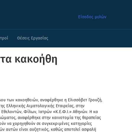
Είσοδος μελών
ατροί
Θέσεις Εργασίας
 τα κακοήθη
λου των κακοηθειών,
αναφέρθηκε η Ελισσάβετ Γρουζή,
ης Ελληνικής Αιματολογικής Εταιρείας, στην
Εθελοντών, Φίλων, Ιατρών «Κ.Ε.Φ.Ι.» Αθηνών. Η κα
λώματος, αναφέρθηκε στην
καινοτομία της θεραπείας
ρούν να
χορηγηθούν σε συγκεκριμένες κατηγορίες
ών αυτών είναι αυξητικός, καθώς αποτελεί ασφαλή