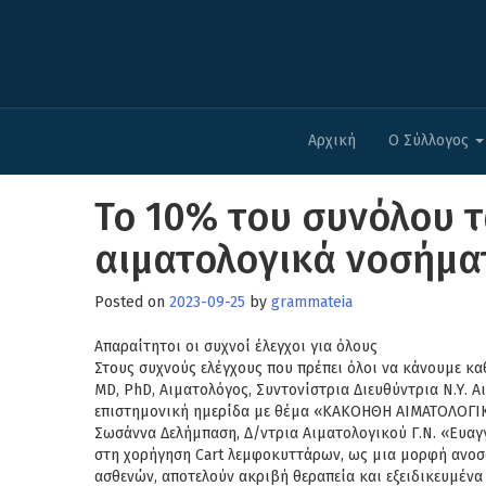
Αρχική
Ο Σύλλογος
Το 10% του συνόλου 
αιματολογικά νοσήμα
Posted on
2023-09-25
by
grammateia
Απαραίτητοι οι συχνοί έλεγχοι για όλους
Στους συχνούς ελέγχους που πρέπει όλοι να κάνουμε κ
MD, PhD, Αιματολόγος, Συντονίστρια
Διευθύντρια Ν.Υ. 
επιστημονική ημερίδα με
θέμα «ΚΑΚΟΗΘΗ ΑΙΜΑΤΟΛΟΓΙΚ
Σωσάννα Δελήμπαση, Δ/ντρια Αιματολογικού Γ.Ν. «Ευαγ
στη χορήγηση Cart λεμφοκυττάρων, ως μια μορφή
ανοσ
ασθενών, αποτελούν ακριβή θεραπεία
και εξειδικευμέν