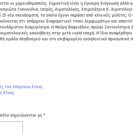
νται οι χημειοθεραπείες. Σημαντική
είναι η έγκαιρη διάγνωση αλλά 
ναγιώτα Γιαννούλια, Ιατρός, Αιματολόγος, Επιμελήτρια Α’, Αιματολογ
 25 νέα σκευάσματα, τα οποία έχουν
περάσει από κλινικές μελέτες.
Ο 
αίνοντας ότι υπάρχουν διαφορετικοί τύποι
λεμφωμάτων και απαιτείτ
τουλάχιστον διαχειρίσιμα.
Η Μαίρη Βαφειάδου, πρώην Συντονίστρια 
αιματολογικές κακοήθειες στην μετά covid εποχή. Η ίδια αναφέρθηκ
παθή ομάδα πληθυσμού και στο επιβαρυμένο
νοσηλευτικό προσωπικό πο
ές του επόμενου έτους
ς Κίνας
πεδία σημειώνονται με
*