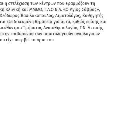
και η στελέχωση των κέντρων που εφαρμόζουν τη
ική
Κλινική και ΜΜΜΟ, Γ.Α.Ο.Ν.Α. «Ο Άγιος Σάββας»,
Θεόδωρος Βασιλακόπουλος, Αιματολόγος, Καθηγητής
αι εξειδικευμένη θεραπεία για αυτά, καθώς επίσης και
Διευθύντρια Τμήματος
Αναισθησιολογίας Γ.Ν. Αττικής
ε
στην επιβάρυνση των αιματολογικών ογκολογικών
υ είχε υπερβεί τα όρια του