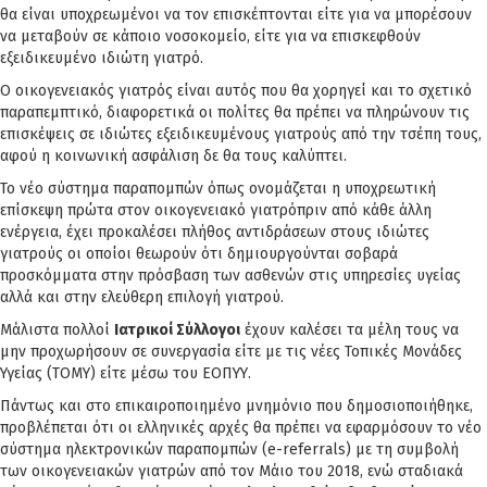
θα είναι υποχρεωμένοι να τον επισκέπτονται είτε για να μπορέσουν
να μεταβούν σε κάποιο νοσοκομείο, είτε για να επισκεφθούν
εξειδικευμένο ιδιώτη γιατρό.
Ο οικογενειακός γιατρός είναι αυτός που θα χορηγεί και το σχετικό
παραπεμπτικό, διαφορετικά οι πολίτες θα πρέπει να πληρώνουν τις
επισκέψεις σε ιδιώτες εξειδικευμένους γιατρούς από την τσέπη τους,
αφού η κοινωνική ασφάλιση δε θα τους καλύπτει.
Το νέο σύστημα παραπομπών όπως ονομάζεται η υποχρεωτική
επίσκεψη πρώτα στον οικογενειακό γιατρόπριν από κάθε άλλη
ενέργεια, έχει προκαλέσει πλήθος αντιδράσεων στους ιδιώτες
γιατρούς οι οποίοι θεωρούν ότι δημιουργούνται σοβαρά
προσκόμματα στην πρόσβαση των ασθενών στις υπηρεσίες υγείας
αλλά και στην ελεύθερη επιλογή γιατρού.
Μάλιστα πολλοί
Ιατρικοί Σύλλογοι
έχουν καλέσει τα μέλη τους να
μην προχωρήσουν σε συνεργασία είτε με τις νέες Τοπικές Μονάδες
Υγείας (ΤΟΜΥ) είτε μέσω του ΕΟΠΥΥ.
Πάντως και στο επικαιροποιημένο μνημόνιο που δημοσιοποιήθηκε,
προβλέπεται ότι οι ελληνικές αρχές θα πρέπει να εφαρμόσουν το νέο
σύστημα ηλεκτρονικών παραπομπών (e-referrals) με τη συμβολή
των οικογενειακών γιατρών από τον Μάιο του 2018, ενώ σταδιακά