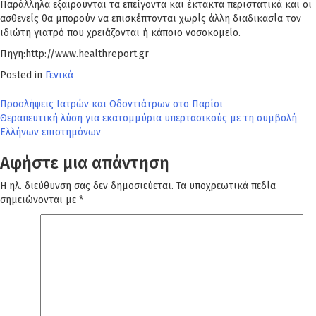
Παράλληλα εξαιρούνται τα επείγοντα και έκτακτα περιστατικά και οι
ασθενείς θα μπορούν να επισκέπτονται χωρίς άλλη διαδικασία τον
ιδιώτη γιατρό που χρειάζονται ή κάποιο νοσοκομείο.
Πηγη:http://www.healthreport.gr
Posted in
Γενικά
Πλοήγηση
Προσλήψεις Ιατρών και Οδοντιάτρων στο Παρίσι
Θεραπευτική λύση για εκατομμύρια υπερτασικούς με τη συμβολή
άρθρων
Ελλήνων επιστημόνων
Αφήστε μια απάντηση
Η ηλ. διεύθυνση σας δεν δημοσιεύεται.
Τα υποχρεωτικά πεδία
σημειώνονται με
*