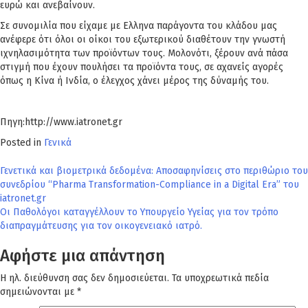
ευρώ και ανεβαίνουν.
Σε συνομιλία που είχαμε με Ελληνα παράγοντα του κλάδου μας
ανέφερε ότι όλοι οι οίκοι του εξωτερικού διαθέτουν την γνωστή
ιχνηλασιμότητα των προϊόντων τους. Μολονότι, ξέρουν ανά πάσα
στιγμή που έχουν πουλήσει τα προϊόντα τους, σε αχανείς αγορές
όπως η Κίνα ή Ινδία, ο έλεγχος χάνει μέρος της δύναμής του.
Πηγη:http://www.iatronet.gr
Posted in
Γενικά
Πλοήγηση
Γενετικά και βιομετρικά δεδομένα: Αποσαφηνίσεις στο περιθώριο του
συνεδρίου “Pharma Transformation-Compliance in a Digital Era” του
άρθρων
iatronet.gr
Οι Παθολόγοι καταγγέλλουν το Υπουργείο Υγείας για τον τρόπο
διαπραγμάτευσης για τον οικογενειακό ιατρό.
Αφήστε μια απάντηση
Η ηλ. διεύθυνση σας δεν δημοσιεύεται.
Τα υποχρεωτικά πεδία
σημειώνονται με
*