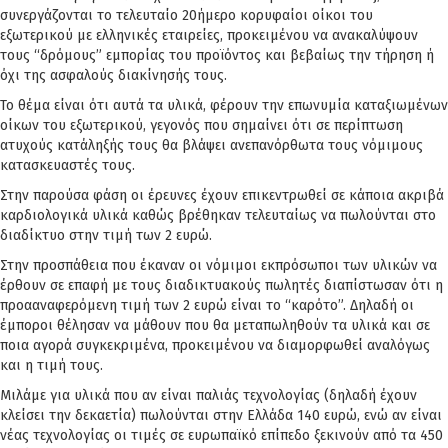
συνεργάζονται το τελευταίο 20ήμερο κορυφαίοι οίκοι του
εξωτερικού με ελληνικές εταιρείες, προκειμένου να ανακαλύψουν
τους “δρόμους” εμπορίας του προϊόντος και βεβαίως την τήρηση ή
όχι της ασφαλούς διακίνησής τους.
Το θέμα είναι ότι αυτά τα υλικά, φέρουν την επωνυμία καταξιωμένων
οίκων του εξωτερικού, γεγονός που σημαίνει ότι σε περίπτωση
ατυχούς κατάληξής τους θα βλάψει ανεπανόρθωτα τους νόμιμους
κατασκευαστές τους.
Στην παρούσα φάση οι έρευνες έχουν επικεντρωθεί σε κάποια ακριβά
καρδιολογικά υλικά καθώς βρέθηκαν τελευταίως να πωλούνται στο
διαδίκτυο στην τιμή των 2 ευρώ.
Στην προσπάθεια που έκαναν οι νόμιμοι εκπρόσωποι των υλικών να
έρθουν σε επαφή με τους διαδικτυακούς πωλητές διαπίστωσαν ότι η
προααναφερόμενη τιμή των 2 ευρώ είναι το “καρότο”. Δηλαδή οι
έμποροι θέλησαν να μάθουν που θα μεταπωληθούν τα υλικά και σε
ποια αγορά συγκεκριμένα, προκειμένου να διαμορφωθεί αναλόγως
και η τιμή τους.
Μιλάμε για υλικά που αν είναι παλιάς τεχνολογίας (δηλαδή έχουν
κλείσει την δεκαετία) πωλούνται στην Ελλάδα 140 ευρώ, ενώ αν είναι
νέας τεχνολογίας οι τιμές σε ευρωπαϊκό επίπεδο ξεκινούν από τα 450