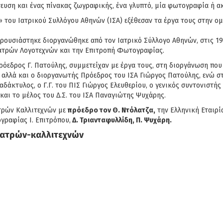
πνευση και ένας πίνακας ζωγραφικής, ένα γλυπτό, μία φωτογραφία ή α
» του Ιατρικού Συλλόγου Αθηνών (ΙΣΑ) εξέθεσαν τα έργα τους στην ο
αρουσιάστηκε διοργανώθηκε από τον Ιατρικό Σύλλογο Αθηνών, στις 19 
 Ιατρών Λογοτεχνών και την Επιτροπή Φωτογραφίας.
πρόεδρος Γ. Πατούλης, συμμετείχαν με έργα τους, στη διοργάνωση που
, αλλά και ο διοργανωτής Πρόεδρος του ΙΣΑ Γιώργος Πατούλης, ενώ 
δάκτυλος, ο Γ.Γ. του ΠΙΣ Γιώργος Ελευθερίου, ο γενικός συντονιστής
και το μέλος του Δ.Σ. του ΙΣΑ Παναγιώτης Ψυχάρης.
ατρών Καλλιτεχνών με
πρόεδρο τον Θ. Ντόλατζα,
την Ελληνική Εταιρί
γραφίας Ι. Επιτρόπου,
Δ. Τριανταφυλλίδη, Π. Ψυχάρη.
γιατρών-καλλιτεχνών