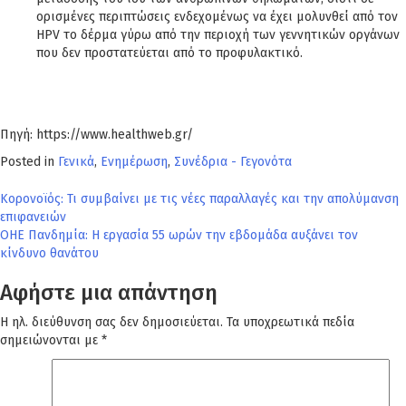
ορισμένες περιπτώσεις ενδεχομένως να έχει μολυνθεί από τον
HPV το δέρμα γύρω από την περιοχή των γεννητικών οργάνων
που δεν προστατεύεται από το προφυλακτικό.
Πηγή: https://www.healthweb.gr/
Posted in
Γενικά
,
Ενημέρωση
,
Συνέδρια - Γεγονότα
Πλοήγηση
Κορονοϊός: Τι συμβαίνει με τις νέες παραλλαγές και την απολύμανση
επιφανειών
άρθρων
OHE Πανδημία: Η εργασία 55 ωρών την εβδομάδα αυξάνει τον
κίνδυνο θανάτου
Αφήστε μια απάντηση
Η ηλ. διεύθυνση σας δεν δημοσιεύεται.
Τα υποχρεωτικά πεδία
σημειώνονται με
*