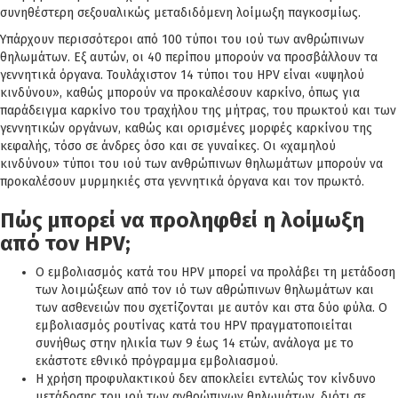
συνηθέστερη σεξουαλικώς μεταδιδόμενη λοίμωξη παγκοσμίως.
Υπάρχουν περισσότεροι από 100 τύποι του ιού των ανθρώπινων
θηλωμάτων. Εξ αυτών, οι 40 περίπου μπορούν να προσβάλλουν τα
γεννητικά όργανα. Τουλάχιστον 14 τύποι του HPV είναι «υψηλού
κινδύνου», καθώς μπορούν να προκαλέσουν καρκίνο, όπως για
παράδειγμα καρκίνο του τραχήλου της μήτρας, του πρωκτού και των
γεννητικών οργάνων, καθώς και ορισμένες μορφές καρκίνου της
κεφαλής, τόσο σε άνδρες όσο και σε γυναίκες. Οι «χαμηλού
κινδύνου» τύποι του ιού των ανθρώπινων θηλωμάτων μπορούν να
προκαλέσουν μυρμηκιές στα γεννητικά όργανα και τον πρωκτό.
Πώς μπορεί να προληφθεί η λοίμωξη
από τον HPV;
Ο εμβολιασμός κατά του HPV μπορεί να προλάβει τη μετάδοση
των λοιμώξεων από τον ιό των αθρώπινων θηλωμάτων και
των ασθενειών που σχετίζονται με αυτόν και στα δύο φύλα. Ο
εμβολιασμός ρουτίνας κατά του HPV πραγματοποιείται
συνήθως στην ηλικία των 9 έως 14 ετών, ανάλογα με το
εκάστοτε εθνικό πρόγραμμα εμβολιασμού.
Η χρήση προφυλακτικού δεν αποκλείει εντελώς τον κίνδυνο
μετάδοσης του ιού των ανθρώπινων θηλωμάτων, διότι σε