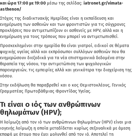
και ώρα 17:00 με 19:00
μέσω της σελίδας:
iatronet.gr/vimata-
asthenon/
Στόχος της διαδικτυακής Ημερίδας είναι η εκπαίδευση και
ενημέρωση των ασθενών και των φροντιστών για τις σύγχρονες
προκλήσεις που αντιμετωπίζουν οι ασθενείς με HPV, αλλά και η
ενημέρωση για τους τρόπους που μπορεί να αντιμετωπισθεί.
Προσκεκλημένοι στην ημερίδα θα είναι γιατροί, ειδικοί σε θέματα
ψυχικής υγείας αλλά και εκπρόσωποι συλλόγων ασθενών που θα
ενημερώσουν διεξοδικά για τα νέα επιστημονικά δεδομένα στην
θεραπεία της νόσου, την αντιμετώπιση των ψυχολογικών
παρενεργειών, τις εμπειρίες αλλά και γενικότερα την διαχείριση της
νόσου.
Στην εκδήλωση θα παραβρεθεί και ο κος Θεμιστοκλέους, Γενικός
Γραμματέας Πρωτοβάθμιας Φροντίδας Υγείας.
Τι είναι ο ιός των ανθρώπινων
θηλωμάτων (HPV);
Η λοίμωξη από τον ιό των ανθρώπινων θηλωμάτων (HPV) είναι μια
ιογενής λοίμωξη η οποία μεταδίδεται κυρίως σεξουαλικά με άμεση
επαφή με άτομο που έχει μολυνθεί από τον ιό. Αποτελεί τη