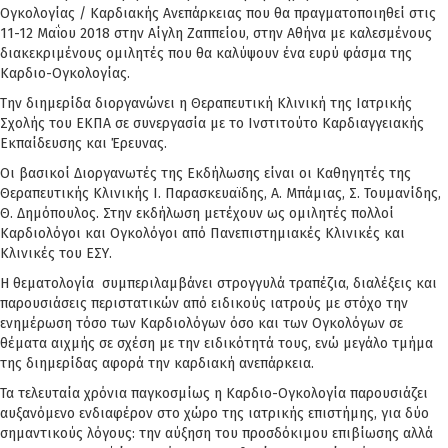
Ογκολογίας / Καρδιακής Ανεπάρκειας που θα πραγματοποιηθεί στις
11-12 Μαΐου 2018 στην Αίγλη Ζαππείου, στην Αθήνα με καλεσμένους
διακεκριμένους ομιλητές που θα καλύψουν ένα ευρύ φάσμα της
Καρδιο-Ογκολογίας.
Την διημερίδα διοργανώνει η Θεραπευτική Κλινική της Ιατρικής
Σχολής του ΕΚΠΑ σε συνεργασία με το Ινστιτούτο Καρδιαγγειακής
Εκπαίδευσης και Έρευνας.
Οι βασικοί Διοργανωτές της Εκδήλωσης είναι οι Καθηγητές της
Θεραπευτικής Κλινικής Ι. Παρασκευαϊδης, Α. Μπάμιας, Σ. Τουμανίδης,
Θ. Δημόπουλος. Στην εκδήλωση μετέχουν ως ομιλητές πολλοί
Καρδιολόγοι και Ογκολόγοι από Πανεπιστημιακές Κλινικές και
Κλινικές του ΕΣΥ.
Η θεματολογία συμπεριλαμβάνει στρογγυλά τραπέζια, διαλέξεις και
παρουσιάσεις περιστατικών από ειδικούς ιατρούς με στόχο την
ενημέρωση τόσο των Καρδιολόγων όσο και των Ογκολόγων σε
θέματα αιχμής σε σχέση με την ειδικότητά τους, ενώ μεγάλο τμήμα
της διημερίδας αφορά την καρδιακή ανεπάρκεια.
Τα τελευταία χρόνια παγκοσμίως η Kαρδιο-Ογκολογία παρουσιάζει
αυξανόμενο ενδιαφέρον στο χώρο της ιατρικής επιστήμης, για δύο
σημαντικούς λόγους: την αύξηση του προσδόκιμου επιβίωσης αλλά