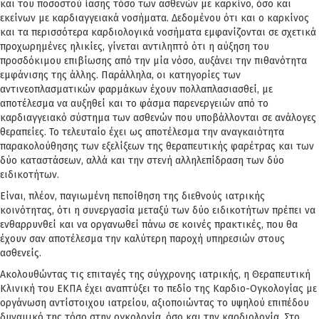
και του ποσοστού ίασης τόσο των ασθενών με καρκίνο, όσο και
εκείνων με καρδιαγγειακά νοσήματα. Δεδομένου ότι και ο καρκίνος
και τα περισσότερα καρδιολογικά νοσήματα εμφανίζονται σε σχετικά
προχωρημένες ηλικίες, γίνεται αντιληπτό ότι η αύξηση του
προσδόκιμου επιβίωσης από την μία νόσο, αυξάνει την πιθανότητα
εμφάνισης της άλλης. Παράλληλα, οι κατηγορίες των
αντινεοπλασματικών φαρμάκων έχουν πολλαπλασιασθεί, με
αποτέλεσμα να αυξηθεί και το φάσμα παρενεργειών από το
καρδιαγγειακό σύστημα των ασθενών που υποβάλλονται σε ανάλογες
θεραπείες. Το τελευταίο έχει ως αποτέλεσμα την αναγκαιότητα
παρακολούθησης των εξελίξεων της θεραπευτικής φαρέτρας και των
δύο καταστάσεων, αλλά και την στενή αλληλεπίδραση των δύο
ειδικοτήτων.
Είναι, πλέον, παγιωμένη πεποίθηση της διεθνούς ιατρικής
κοινότητας, ότι η συνεργασία μεταξύ των δύο ειδικοτήτων πρέπει να
ενθαρρυνθεί και να οργανωθεί πάνω σε κοινές πρακτικές, που θα
έχουν σαν αποτέλεσμα την καλύτερη παροχή υπηρεσιών στους
ασθενείς.
Ακολουθώντας τις επιταγές της σύγχρονης ιατρικής, η Θεραπευτική
Κλινική του ΕΚΠΑ έχει αναπτύξει το πεδίο της Καρδιο-Ογκολογίας με
οργάνωση αντίστοιχου ιατρείου, αξιοποιώντας το υψηλού επιπέδου
δυναμικό της τόσο στην ογκολογία, όσο και την καρδιολογία. Στο