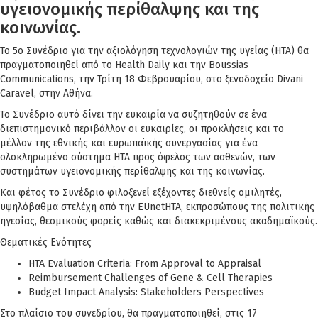
υγειονομικής περίθαλψης και της
κοινωνίας.
Το 5ο Συνέδριο για την αξιολόγηση τεχνολογιών της υγείας (HTA) θα
πραγματοποιηθεί από το Health Daily και την Boussias
Communications, την Τρίτη 18 Φεβρουαρίου, στο ξενοδοχείο Divani
Caravel, στην Αθήνα.
Το Συνέδριο αυτό δίνει την ευκαιρία να συζητηθούν σε ένα
διεπιστημονικό περιβάλλον οι ευκαιρίες, οι προκλήσεις και το
μέλλον της εθνικής και ευρωπαϊκής συνεργασίας για ένα
ολοκληρωμένο σύστημα ΗΤΑ προς όφελος των ασθενών, των
συστημάτων υγειονομικής περίθαλψης και της κοινωνίας.
Και φέτος το Συνέδριο φιλοξενεί εξέχοντες διεθνείς ομιλητές,
υψηλόβαθμα στελέχη από την EUnetHTA, εκπροσώπους της πολιτικής
ηγεσίας, θεσμικούς φορείς καθώς και διακεκριμένους ακαδημαϊκούς.
Θεματικές Ενότητες
ΗΤΑ Evaluation Criteria: From Approval to Appraisal
Reimbursement Challenges of Gene & Cell Therapies
Budget Impact Analysis: Stakeholders Perspectives
Στο πλαίσιο του συνεδρίου, θα πραγματοποιηθεί, στις 17